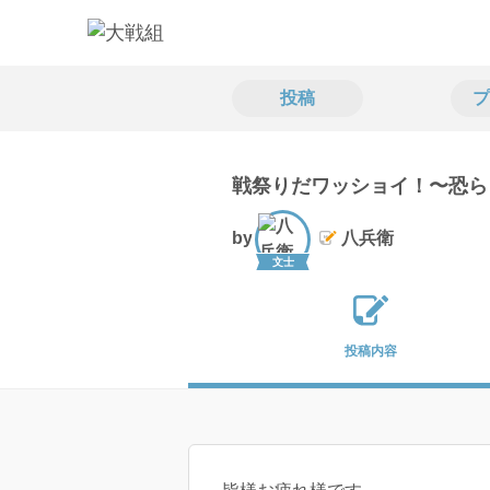
投稿
プ
戦祭りだワッショイ！〜恐ら
by
八兵衛
文士
投稿内容