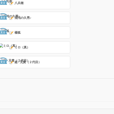
八兵衛
文士
混沌の久秀♪
文士
楊狐
文士
ミロ（真）
超♂兄貴（２代目）
文士