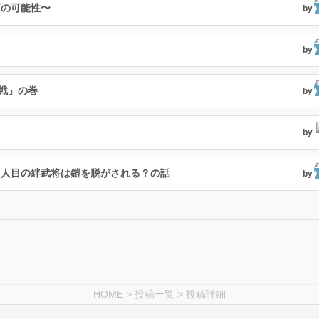
石の可能性〜
by
by
戦」の巻
by
by
２人目の絆武将は鎧を脱がされる？の話
by
HOME
>
投稿一覧
> 投稿詳細