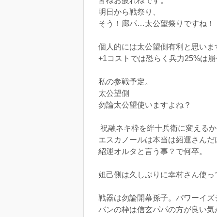
皆様お疲れ様です。
明日から戦祭り、
そう！廊パ…太公望祭りですね！
個人的には太公望側有利と思いま
+1コストでは恐らく兵力25%は
私の参戦予定。
太公望側
勿論太公望使いますよね？
祝融ネキ枠を絆十兵衛に変えるか
エスカノールは本当は紹運さんだ
紹運オルタと言う事？で何卒。
妲己側は久しぶりに幸村さん使っ
戦器は勿論開幕孫子。パワーイズ
バンの枠は信玄パパの方が良い気