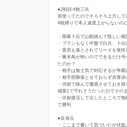
●2戦目:4枚三矢
前使ってたのでそろそろ上方して
4枚縛りで本人速度上がらないのに
・開幕卜伝で山勘踏んで怪しい展
・プランもなく中盤で白兵、卜伝
・憲房も落とされてリードを覚悟
・啄木鳥が怖いのでできるだけ号
たのか？
・相手は無士気で対応するが争覇
・相手部隊落とせておらず赤青赤
・伏姫で絡んで撤退させておき残
城塞1で守れそうだったのでその
・伏姫復活して出したところで無
て勝利
●反省点
・ここまで書いて気づいたが伏姫