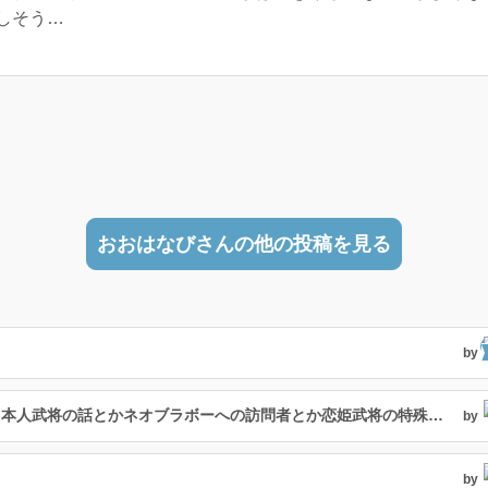
しそう…
おおはなびさんの他の投稿を見る
by
２４２人目の絆武将はカタカナ名だけど日本人武将の話とかネオブラボーへの訪問者とか恋姫武将の特殊台詞の話
by
by