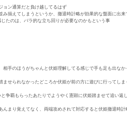
ジョン通算だと負け越してるはず
並み揃えてしまうというか、撤退時計略が効果的な盤面に出来
感じたのは、バラ的な立ち回りが必要なのかもという事
、相手のほうがちゃんと伏姫理解してる感じで手も足も出なか
踏ませられなかったどころか伏姫が前の方に遊びに行ってしま
いと争覇もらったあたりでようやく憲顕に伏姫踏ませて追い返
あんまり覚えてなく、両端攻めされて対応すると伏姫撤退時計