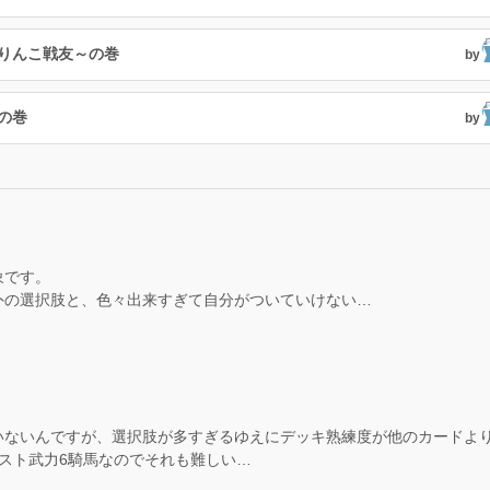
ぶりんこ戦友～の巻
by
の巻
by
象です。
外の選択肢と、色々出来すぎて自分がついていけない…
いないんですが、選択肢が多すぎるゆえにデッキ熟練度が他のカードよ
スト武力6騎馬なのでそれも難しい…