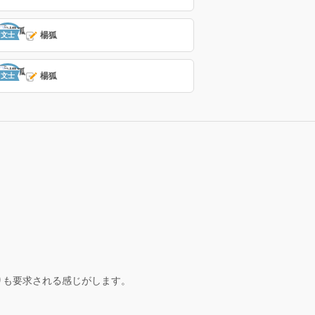
楊狐
文士
楊狐
文士
りも要求される感じがします。