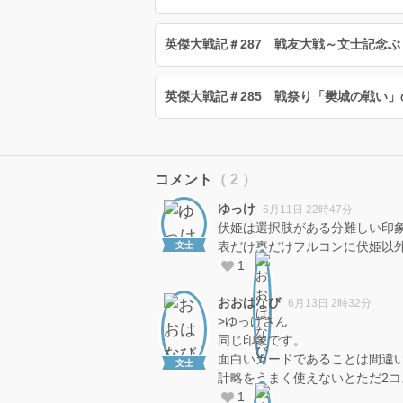
英傑大戦記＃287 戦友大戦～文士記念
英傑大戦記＃285 戦祭り「樊城の戦い」
コメント
（ 2 ）
ゆっけ
6月11日 22時47分
伏姫は選択肢がある分難しい印
表だけ裏だけフルコンに伏姫以
文士
1
おおはなび
6月13日 2時32分
>ゆっけさん
同じ印象です。
面白いカードであることは間違
文士
計略をうまく使えないとただ2コ
1