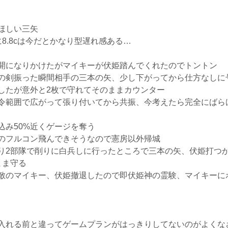
ほしい三矢
8.8cは今だとかなり型遅れ感ある…
開になりかけたがマイキーが伏姫踏んでくれたのでトントン
の剣振った瞬間相手の三本の矢、少し下がってから仕方なしに
したが意外と2枚で守れてそのままカウンター
令範囲で広がって張り付いてから共振、今考えたら完全にばら
込み50%近くゲージを奪う
のフルコン飛んできそうなので憲房以外帰城
り2部隊で削りに白兵しに行ったところで三本の矢、伏姫打つ
まま守る
敵のマイキー、伏姫撤退したので即伏姫神の霊験、マイキーに
入れる前と違ってゲームプランがはっきりしてないのがよくな