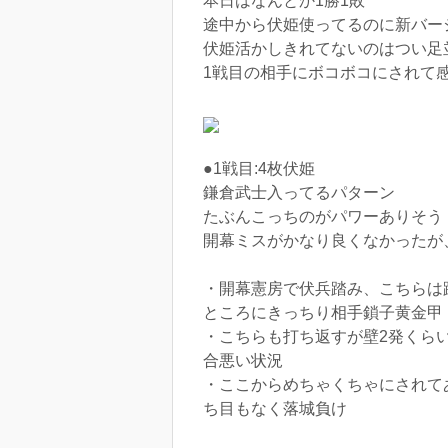
本日はなんとか1勝1敗
途中から伏姫使ってるのに新バー
伏姫活かしきれてないのはつい足
1戦目の相手にボコボコにされて
●1戦目:4枚伏姫
鎌倉武士入ってるパターン
たぶんこっちのがパワーありそう
開幕ミスがかなり良くなかったが
・開幕憲房で伏兵踏み、こちらは
ところにきっちり相手鎖子黄金甲
・こちらも打ち返すが壁2発くら
合悪い状況
・ここからめちゃくちゃにされて
ち目もなく落城負け