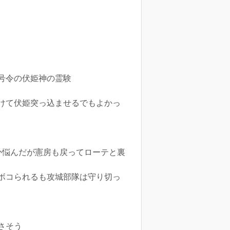
号令の伏姫神の霊験
けて伏姫突っ込ませるでもよかっ
か悩んだが憲房も戻ってローテと裏
ボコられるも攻城部隊は守り切っ
さそう