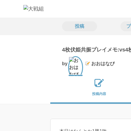
投稿
プ
4枚伏姫共振プレイメモ:vs
by
おおはなび
文士
投稿内容