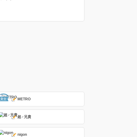
METRO
文士
超♂兄貴
nigon