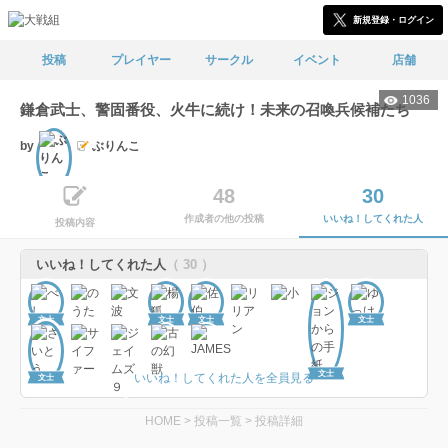
新規登録・ログイン
投稿
プレイヤー
サークル
イベント
店舗
1036
鎌倉武士、警固番役、火牛に続け！未来の召喚兵候補たち
by
ぶりんこ
文士
48
30
作成者の他の投稿
いいね！してくれた人
投稿内容
いいね！してくれた人
（ 30 ）
文士
文士
文士
文士
文士
いいね！してくれた人を全員見る
文士
HOME
>
投稿一覧
>
投稿詳細