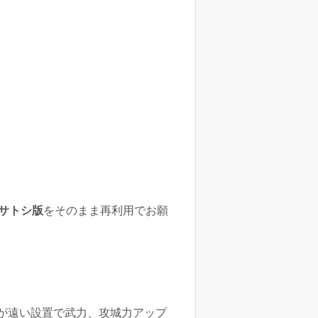
藤サトシ版
をそのまま再利用でお願
が遠い設置で武力、攻城力アップ