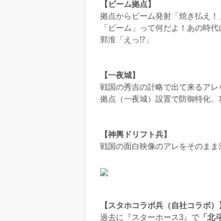
【ビーム拠点】
拠点からビーム発射「焼き払え！
「ビーム」って何だよ！あの時代
郭淮「えっ⁉」
【一夜城】
戦国の秀吉の計略で出て来るアレ
拠点（一夜城）設置で防御特化、
【神輿ドリフト兵】
戦国の面白映像のアレをそのまま
【スタホコラボ兵（自社コラボ）
過去に『スターホース3』で
「北