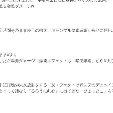
、孫堅だけがなれた
「車輪をまとった騎兵」
をそのまま流用。
撃＆突撃ダメージw
定時間そのまま停止の槍兵。ギャンブル要素＆嫌がらせに特化
まま流用。
したら爆発ダメージ（爆発エフェクトも「猪突爆進」から流用
中短距離の火炎放射をする（炎エフェクトは邪ンヌのデュヘイ
よ！って話なら『るろうに剣心』に出てきた「ひょっとこ」を