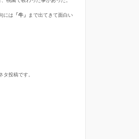
昔、桃園で教わった事があった。
句には
「牛」
まで出てきて面白い
ネタ投稿です。