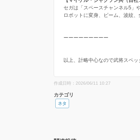
【マイケル・ジャクソン兵（自社
セガは「スペースチャンネル5」
ロボットに変身、ビーム、波紋、
ーーーーーーーーー
以上、計略中心なので武将スペッ
作成日時：2026/06/11 10:27
カテゴリ
ネタ