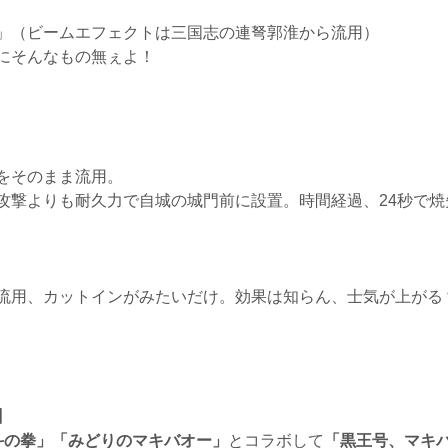
」（ビームエフェクトは三国志の連弩郭淮から流用）
にそんなもの無ぇよ！
をそのまま流用。
攻撃よりも耐久力で自城の城門前に設置。時間経過、24秒で焼
流用、カットインがみたいだけ。効果は知らん、士気が上がる
】
斗の拳」「みどりのマキバオー」
とコラボして
「黒王号、マキ