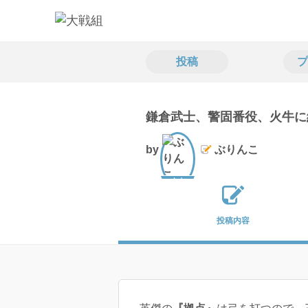
投稿
プ
鎌倉武士、警固番役、火牛に
by
ぶりんこ
文士
投稿内容