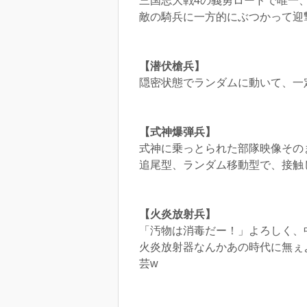
三国志大戦4の義勇ロードで唯一
敵の騎兵に一方的にぶつかって迎
【潜伏槍兵】
隠密状態でランダムに動いて、一
【式神爆弾兵】
式神に乗っとられた部隊映像その
追尾型、ランダム移動型で、接触
【火炎放射兵】
「汚物は消毒だー！」よろしく、
火炎放射器なんかあの時代に無ぇ
芸w