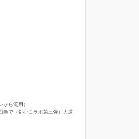
。
）
ンから流用）
召喚で（剣心コラボ第三弾）大道