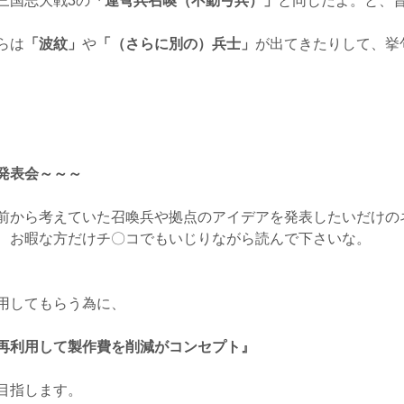
三国志大戦3の
「連弩兵召喚（不動弓兵）」
と同じだよ。と、
らは
「波紋」
や
「（さらに別の）兵士」
が出てきたりして、挙
発表会～～～
前から考えていた召喚兵や拠点のアイデアを発表したいだけの
、お暇な方だけチ〇コでもいじりながら読んで下さいな。
用してもらう為に、
再利用して製作費を削減がコンセプト』
目指します。