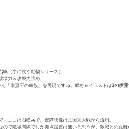
召喚（牛に次ぐ動物シリーズ）
破壊力＆攻城力強め。
ゃん「南蛮王の血族」を再現ですね。武将＆イラストは
3の伊
で、ここは召喚兵で。部隊映像は三国志大戦から流用。
なので敵城間際でしか拠点設置は無いと思うが、敵城との距離