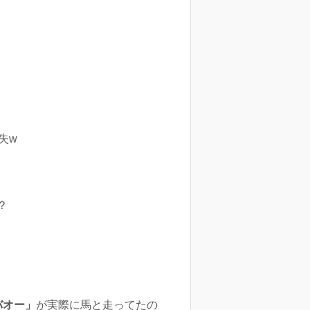
失w
？
バオー」
が実際に馬と走ってたの