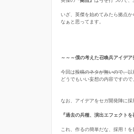
英傑の
『拠点』
は弓を打つので、
いざ、英傑を始めてみたら拠点か
なぁと思ってます。
～～～僕の考えた召喚兵アイデア
今回は
投稿のネタが無いので、
以
どうでもいい妄想の内容ですので
なお、アイデアをセガ開発陣に採
『過去の兵種、演出エフェクトを
これ、作るの簡単だな、採用！を