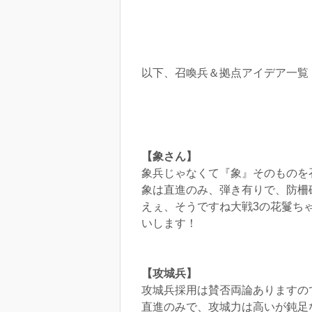
以下、召喚兵＆拠点アイデア一覧
【象さん】
象兵じゃなくて『象』そのものを
象は直進のみ、弾き有りで、防柵
えぇ、そうですね大戦3の花鬘ち
いします！
【攻城兵】
攻城兵採用は賛否両論ありますの
直進のみで、攻城力は高いが鈍足