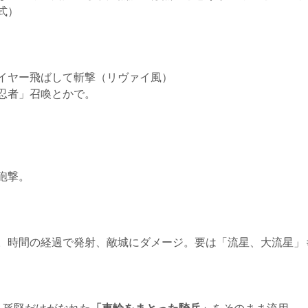
式）
イヤー飛ばして斬撃（リヴァイ風）
忍者」召喚とかで。
砲撃。
。時間の経過で発射、敵城にダメージ。要は「流星、大流星」