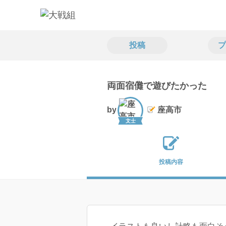
投稿
プ
両面宿儺で遊びたかった
by
座高市
文士
投稿内容