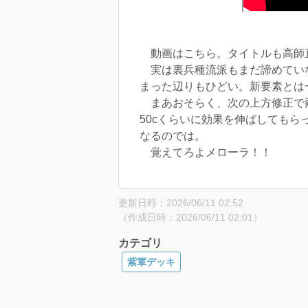
動画はこちら。タイトルも高師
実は裏兵種流派もまだ諦めていな
まった辺りもひどい。新要素とは
まあおそらく、次の上方修正で両
50cくらいに効果を伸ばしても
なるのでは。
覚えてろよメローラ！！
更新日時：2026/06/11 02:52
（作成日時：2026/06/11 02:01）
カテゴリ
紫軍デッキ