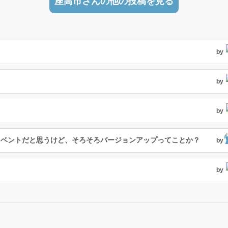
座高市さんの他の投稿を見る
by
て
by
by
イベントだと思うけど、そろそろバージョンアップってことか？
by
by