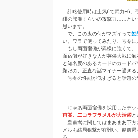
計略使用時は士気6で武力+6、
緋の郭淮くらいの攻撃力……とい
思います。
で、この鬼の何がマズイって
効
い。ワラで使ってみたり、号令に
もし両面宿儺が異様に強くて、「
面宿儺が好きな人が英傑大戦に触
と知名度のあるカードのカードパ
顕だの、正直な話マイナー過ぎる
号令の性能が低すぎると話題の
じゃあ両面宿儺を採用したデッ
甫嵩、二コラフラメルが大活躍
と
皇甫嵩に関してはまあまあ下方さ
メルも結局狙撃が有難い。越前局
る。