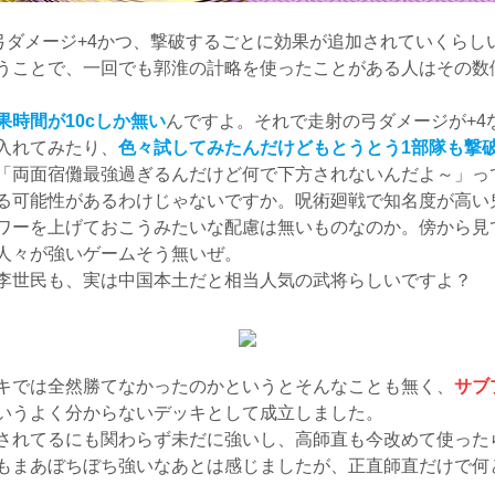
弓ダメージ+4かつ、撃破するごとに効果が追加されていくらし
うことで、一回でも郭淮の計略を使ったことがある人はその数
果時間が10cしか無い
んですよ。それで走射の弓ダメージが+4
入れてみたり、
色々試してみたんだけどもとうとう1部隊も撃
両面宿儺最強過ぎるんだけど何で下方されないんだよ～」っ
る可能性があるわけじゃないですか。呪術廻戦で知名度が高い
ワーを上げておこうみたいな配慮は無いものなのか。傍から見
人々が強いゲームそう無いぜ。
李世民も、実は中国本土だと相当人気の武将らしいですよ？
キでは全然勝てなかったのかというとそんなことも無く、
サブ
いうよく分からないデッキとして成立しました。
れてるにも関わらず未だに強いし、高師直も今改めて使った
もまあぼちぼち強いなあとは感じましたが、正直師直だけで何