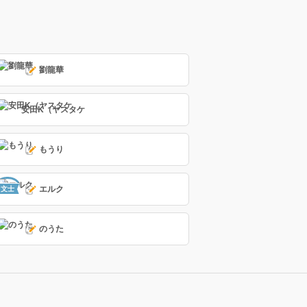
劉龍華
安田K（ヤスタケ
もうり
エルク
文士
のうた