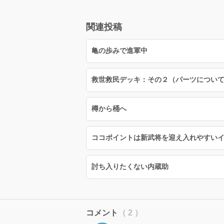
関連投稿
亀の歩みで進軍中
救世救民デッキ：その２（パーツについ
樽から桶へ
ココポイントは新武将を迎え入れやすい
討ち入りたくない内蔵助
コメント
（ 2 ）