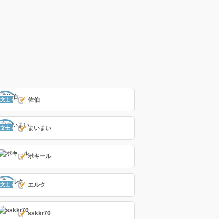
佐伯
文士
まいまい
文士
ポキール
エルク
文士
sskkr70