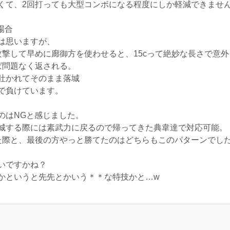
くて、2回打っても大型コンボになる程度にしか軽減できませ
場合
は思いますが、
攻撃して早めに廊御方を使わせると、15cって絶妙な長さで意
ば問題なく返される。
吐かれてそのまま落城
で負けています。
のはNGと感じました。
城する際には素武力に戻るので帰ってきた典韋達で対応可能。
た際と、最後の方やっと勝てたのはどちらもこのパターンでし
いですかね？
かというと先先とかいう＊＊な特技かと…w