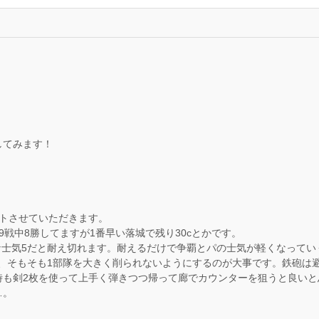
してみます！
ントさせていただきます。
9戦中8勝してますが1番早い落城で残り30cとかです。
な士気5だと耐え切れます。耐えるだけで争覇とパの士気が軽くなって
し、そもそも1部隊を大きく削られないようにするのが大事です。鉄砲は
時も剣2枚を使って上手く弾きつつ帰って廊でカウンターを狙うと良いと
…。