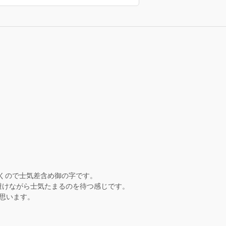
いくので士気差含め御の字です。
避けながら士気たまるのを待つ感じです。
思います。