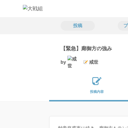
投稿
プ
【緊急】廊御方の強み
by
戒世
投稿内容