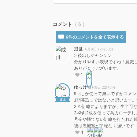
コメント
（ 6 ）
6件のコメントを全て表示する
戒世
6月8日 12時58分
> 後出しジャンケン
分かりやすい表現ですね！意識
ありがとうございます。
1
ゆっけ
6月8日 22時7分
9回しか使って無いですがコメ
1開幕乙…ではないと思います。
文士
2-①計略によりますが、生半可
2-②剣2枚を使って兵力ローテ
号令や勝てない計略を打たれた
後は裏城塞が半端なく強いです
4