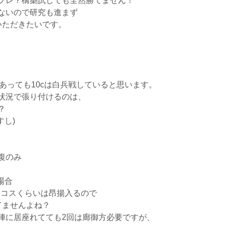
プレ？構築試しても全然勝てません！
ないので研究も進まず
いただきたいです。
きあっても10cは白兵戦していると思います。
状況で張り付けるのは、
？
すし)
復のみ
場合
5コスくらいは昂揚入るので
てませんよね？
陣に居座れてても2回は廊御方必要ですが、