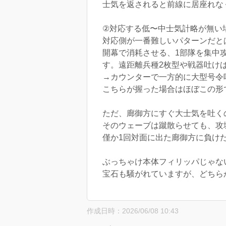
士気を返されると前線に居座れな
②対応する低〜中士気計略が無い
対応側が一番難しいパターンだと
開幕で消耗させる、1部隊を集中
す。遠距離兵種2枚型や戦器吐け
→カウンターで一方的に大型号令
こちらが握った場合はほぼこの形
ただ、廊御方にすぐ大士気を吐く
そのウェーブは蹴散らせても、攻
僅か1回対面に出た廊御方に負け
ぶっちゃけ本体フィリッパじゃな
宝石も騒がれていますが、どちら
作成日時：2026/06/08 10:43