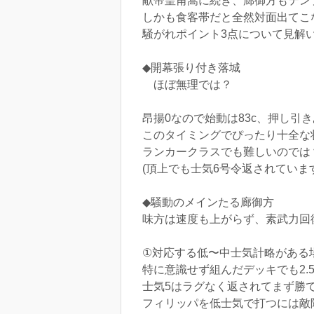
献帝皇甫嵩に続き、廊御方もテン
しかも食客帯だと全然対面出てこ
騒がれポイント3点について見解
◆開幕張り付き落城
ほぼ無理では？
昂揚0なので始動は83c、押し引
このタイミングでぴったり十全な
ランカークラスでも難しいのでは
(頂上でも士気6号令返されていま
◆騒動のメインたる廊御方
味方は速度も上がらず、素武力回
①対応する低〜中士気計略がある
特に意識せず組んだデッキでも2.
士気5はラグなく返されてまず勝
フィリッパを低士気で打つには敵