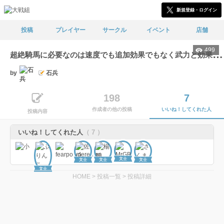
新規登録・ログイン
投稿
プレイヤー
サークル
イベント
店舗
499
超
絶騎馬に必要なのは速度でも追加効果でもなく武力と効果時間
by
石兵
198
7
作成者の他の投稿
いいね！してくれた人
投稿内容
いいね！してくれた人
（ 7 ）
文士
文士
文士
文士
文士
HOME
>
投稿一覧
>
投稿詳細