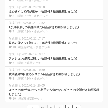
7
#動画 #2色・多色デッキ
作成日時: 2026/03/28 20:58
慢心せずして何が王か！(会話付き動画投稿しました)
8
#動画 #2色・多色デッキ
作成日時: 2026/03/21 17:52
1か月半ぶりの英傑大戦だ(会話付き動画投稿しました)
7
#動画 #2色・多色デッキ
作成日時: 2026/02/21 17:17
鉄砲の扱いって難しい…(会話付き動画投稿しました)
10
#動画 #2色・多色デッキ
作成日時: 2026/02/14 19:27
アクション封印は楽しい(会話付き動画投稿しました)
7
#動画 #碧軍デッキ
作成日時: 2026/02/07 19:59
我武者羅W目覚めシステム(会話付き動画投稿しました)
8
#動画 #2色・多色デッキ
作成日時: 2026/01/24 20:05
は？？？槍が強いデッキ相手でも負けないが？？？(会話付き動画投稿
しました)
10
#動画 #碧軍デッキ