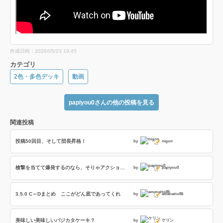
作成日時：2026/05/23 19:45
カテゴリ
2色・多色デッキ
動画
papiyou0さんの他の投稿を見る
関連投稿
投稿50回目、そして団長昇格！
by
nigon
槍撃を当てて爆発するのなら、そりゃアクション強化するでしょう(会話付き動画投稿しました)
by
papiyou0
3.5.0 C～Dまとめ ここがどん底であってくれ
by
amanatto86
美味しい美味しいバジカタケーキ？
by
ケリン