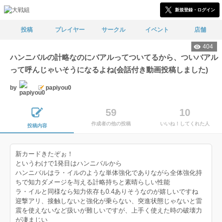
新規登録・ログイン
投稿
プレイヤー
サークル
イベント
店舗
404
ハンニバルの計略なのにバアルってついてるから、ついバアル
って呼んじゃいそうになるよね(会話付き動画投稿しました)
by
papiyou0
59
10
作成者の他の投稿
いいね！してくれた人
投稿内容
新カードきたぞぉ！
というわけで1発目はハンニバルから
ハンニバルはラ・イルのような単体強化でありながら全体強化持
ちで知力ダメージを与える計略持ちと素晴らしい性能
ラ・イルと同様なら知力依存も0.4ありそうなのが嬉しいですね
迎撃アリ、接触しないと強化が乗らない、突進状態じゃないと雷
震を使えないなど扱いが難しいですが、上手く使えた時の破壊力
が凄まじい