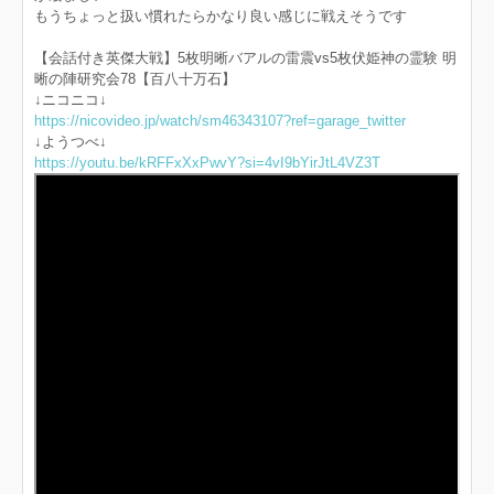
もうちょっと扱い慣れたらかなり良い感じに戦えそうです
【会話付き英傑大戦】5枚明晰バアルの雷震vs5枚伏姫神の霊験 明
晰の陣研究会78【百八十万石】
↓ニコニコ↓
https://nicovideo.jp/watch/sm46343107?ref=garage_twitter
↓ようつべ↓
https://youtu.be/kRFFxXxPwvY?si=4vI9bYirJtL4VZ3T