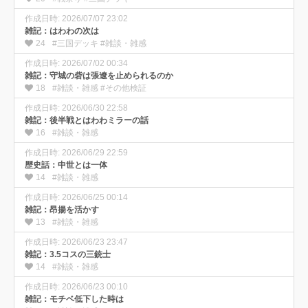
作成日時: 2026/07/07 23:02
雑記：はわわの次は
24
#三国デッキ #雑談・雑感
作成日時: 2026/07/02 00:34
雑記：守城の砦は張遼を止められるのか
18
#雑談・雑感 #その他検証
作成日時: 2026/06/30 22:58
雑記：後半戦とはわわミラーの話
16
#雑談・雑感
作成日時: 2026/06/29 22:59
歴史話：中世とは一体
14
#雑談・雑感
作成日時: 2026/06/25 00:14
雑記：昂揚を活かす
13
#雑談・雑感
作成日時: 2026/06/23 23:47
雑記：3.5コスの三銃士
14
#雑談・雑感
作成日時: 2026/06/23 00:10
雑記：モチベ低下した時は