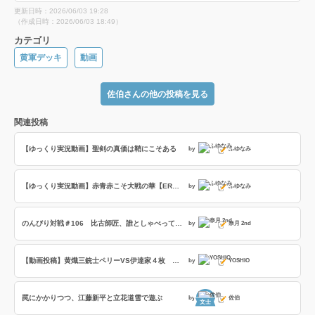
更新日時：2026/06/03 19:28
（作成日時：2026/06/03 18:49）
カテゴリ
黄軍デッキ
動画
佐伯さんの他の投稿を見る
関連投稿
【ゆっくり実況動画】聖剣の真価は鞘にこそある
by
ふゆなみ
【ゆっくり実況動画】赤青赤こそ大戦の華【ER楽毅 燿武の王道】
by
ふゆなみ
のんびり対戦＃106 比古師匠、誰としゃべってんっすか(笑)
by
奈月 2nd
【動画投稿】黄熾三銃士ペリーVS伊達家４枚 東北きりたんの実況プレイ４４試合目
by
YOSHIO
罠にかかりつつ、江藤新平と立花道雪で遊ぶ
by
佐伯
文士