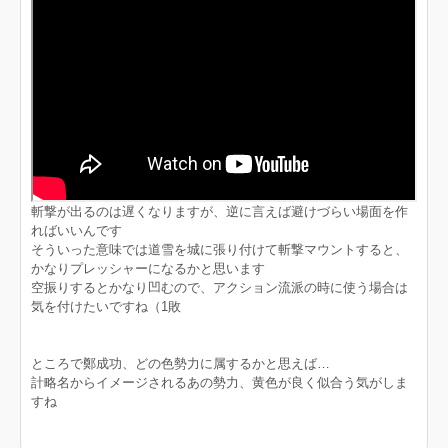
斬撃が出るのは遅くなりますが、逆に言えば避けづらい場面を作
ればいいんです
そういった意味では道雪を城に張り付けて斬撃マウントすると、
かなりプレッシャーになるかと思います
空振りするとかなり凹むので、アクション流派の時に使う場合は
気を付けたいですね（1敗
ところで鄭成功、どの色勢力に属するかと思えば…
計略名からイメージされるあの勢力、黄色が良く似合う気がしま
すね