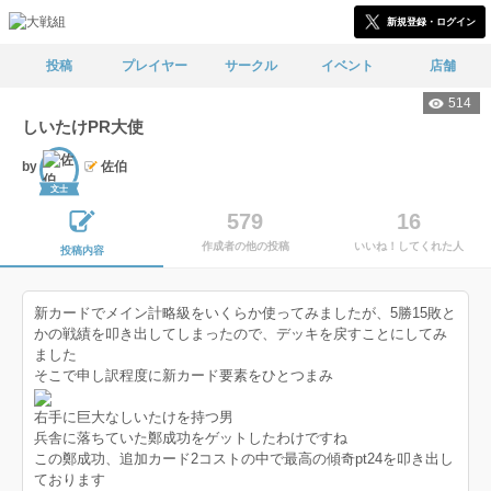
新規登録・ログイン
投稿
プレイヤー
サークル
イベント
店舗
514
しいたけPR大使
by
佐伯
文士
579
16
作成者の他の投稿
いいね！してくれた人
投稿内容
新カードでメイン計略級をいくらか使ってみましたが、5勝15敗と
かの戦績を叩き出してしまったので、デッキを戻すことにしてみ
ました
そこで申し訳程度に新カード要素をひとつまみ
右手に巨大なしいたけを持つ男
兵舎に落ちていた鄭成功をゲットしたわけですね
この鄭成功、追加カード2コストの中で最高の傾奇pt24を叩き出し
ております