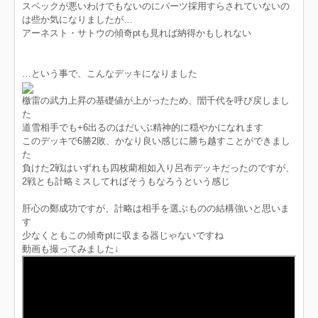
スペックが悪いわけでもないのにパーツ採用すらされていないの
は些か気になりましたが…
アーネスト・サトウの傾奇ptも見れば納得かもしれない
…という事で、こんなデッキになりました
檄雷の武力上昇の基礎値が上がったため、誾千代を呼び戻しまし
た
道雪相手でも+6出るのはだいぶ精神的に穏やかになれます
このデッキで6勝2敗、かなり良い感じに勝ち越すことができまし
た
負けた2戦はいずれも四枚藺相如入り呂布デッキだったのですが、
2戦とも計略ミスしてればそうもなろうという感じ
肝心の鄭成功ですが、計略は相手を選ぶものの結構強いと思いま
す
少なくともこの傾奇ptに収まる器じゃないですね
動画も撮ってみました↓