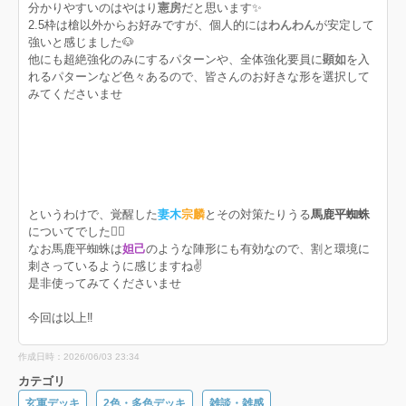
分かりやすいのはやはり
憲房
だと思います✨
2.5枠は槍以外からお好みですが、個人的には
わんわん
が安定して
強いと感じました🐶
他にも超絶強化のみにするパターンや、全体強化要員に
顕如
を入
れるパターンなど色々あるので、皆さんのお好きな形を選択して
みてくださいませ
というわけで、覚醒した
妻木
宗麟
とその対策たりうる
馬鹿平蜘蛛
についてでした🙇‍♀️
なお馬鹿平蜘蛛は
妲己
のような陣形にも有効なので、割と環境に
刺さっているように感じますね✌️
是非使ってみてくださいませ
今回は以上‼️
作成日時：2026/06/03 23:34
カテゴリ
玄軍デッキ
2色・多色デッキ
雑談・雑感