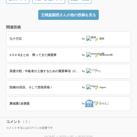
王桃盗賊団さんの他の投稿を見る
関連投稿
九十万石
by
昆布
3.5.0 Bまとめ 帰ってきた雑賀衆
by
amanatto86
英傑大戦：中級者が上達するための重要事項（Copilot）
by
ごーし
投稿50回目、そして団長昇格！
by
nigon
裏城塞1改善案
by
ぶりんこ
文士
コメント
（ 0 ）
コメントするにはログインが必要です
HOME
>
投稿一覧
> 投稿詳細