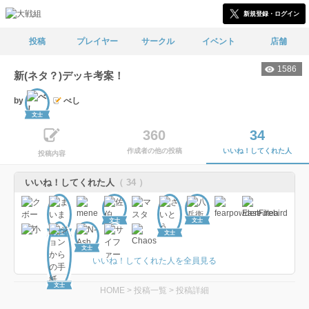
新規登録・ログイン
投稿
プレイヤー
サークル
イベント
店舗
1586
新(ネタ？)デッキ考案！
by
べし
文士
360
34
作成者の他の投稿
いいね！してくれた人
投稿内容
いいね！してくれた人
（ 34 ）
文士
文士
文士
文士
文士
いいね！してくれた人を全員見る
文士
HOME
>
投稿一覧
>
投稿詳細