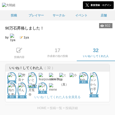
新規登録・ログイン
投稿
プレイヤー
サークル
イベント
店舗
602
90万石昇格しました！
by
1ya
17
32
作成者の他の投稿
いいね！してくれた人
投稿内容
いいね！してくれた人
（ 32 ）
文士
文士
文士
文士
文士
いいね！してくれた人を全員見る
文士
文士
HOME
>
投稿一覧
>
投稿詳細