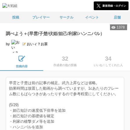
新規登録・ログイン
投稿
プレイヤー
サークル
イベント
店舗
1378
調べよう＋(早雲/子楚/伏姫/妲己/利家/ハンニバル）
by
おいィ？お茶
32
34
作成者の他の投稿
いいね！してくれた人
投稿内容
早雲と子楚は前の記事の補足。武力上昇などは省略。
効果時間は放置した動画から調べていますが、1cあたりのフレー
ム数にもばらつきがあったりするので参考程度にしてください。
(5/29)
・妲己短計の速度低下倍率を追加
・妲己短計の基礎値を確定
・利家の槍撃ダメ等を追加
・ハンニバルを追加