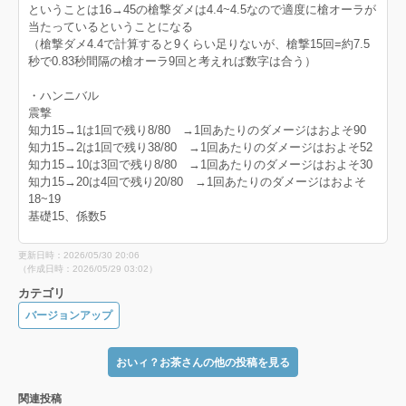
ということは16→45の槍撃ダメは4.4~4.5なので適度に槍オーラが
当たっているということになる
（槍撃ダメ4.4で計算すると9くらい足りないが、槍撃15回=約7.5
秒で0.83秒間隔の槍オーラ9回と考えれば数字は合う）
・ハンニバル
震撃
知力15→1は1回で残り8/80 →1回あたりのダメージはおよそ90
知力15→2は1回で残り38/80 →1回あたりのダメージはおよそ52
知力15→10は3回で残り8/80 →1回あたりのダメージはおよそ30
知力15→20は4回で残り20/80 →1回あたりのダメージはおよそ
18~19
基礎15、係数5
更新日時：2026/05/30 20:06
（作成日時：2026/05/29 03:02）
カテゴリ
バージョンアップ
おいィ？お茶さんの他の投稿を見る
関連投稿