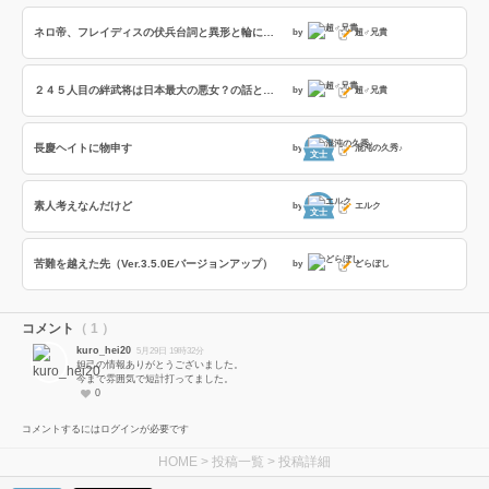
ネロ帝、フレイディスの伏兵台詞と異形と輪になって踊ろうの話
by
超♂兄貴
２４５人目の絆武将は日本最大の悪女？の話とフレイディスの「撃攘の戦乙女」の８部隊撃破の効果時間検証の話
by
超♂兄貴
長慶ヘイトに物申す
by
混沌の久秀♪
文士
素人考えなんだけど
by
エルク
文士
苦難を越えた先（Ver.3.5.0Eバージョンアップ）
by
どらぼし
コメント
（ 1 ）
kuro_hei20
5月29日 19時32分
妲己の情報ありがとうございました。
今まで雰囲気で短計打ってました。
0
コメントするにはログインが必要です
HOME
>
投稿一覧
> 投稿詳細