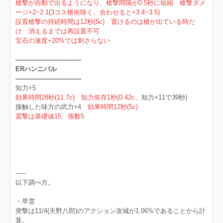
槍撃が自動で出るようになり、槍撃間隔が0.5秒に短縮 槍撃ダメ
ージ+2~2.1(3コス槍術除く、合わせると+3.4~3.5)
設置槍撃の持続時間は12秒(5c) 置けるのは槍が出ている時だ
け 消えるまでは再設置不可
宝石の速度+20%では刺さらない
---------------------------------
ERハンニバル
---------------------------------
知力+5
効果時間28秒(11.7c) 知力依存1秒(0.42c
、知力+11で39秒)
接触した味方の武力+4
効果時間12秒(5c)
震撃は基礎値15、係数5
-----
以下調べ方。
・早雲
突撃は11/4(天野八郎)のアクション攻城が1.06%であることから計
算。