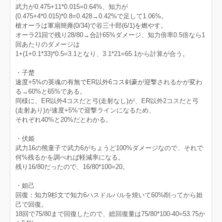
武力が0.475+11*0.015=0.64%、知力が
(0.475+4*0.015)*0.8=0.428→0.42%で足して1.06%。
槍オーラは軍扇簡雍(0/34)で谷三十郎(6/1)を燃やす。
オーラ21回で残り28/80→合計65%ダメージ、知力倍率0.5倍なら1
回あたりのダメージは
1+(1+0.1*33)*0.5=3.1となり、3.1*21=65.1から計算が合う。
・子楚
速度+5%の英魂の有無でER以外6コス剣豪が迎撃されるかが変わ
る→60%と65%である。
同様に、ER以外4コスだと弓(走射なし)が、ER以外2コスだと弓
(走射あり)が速度+5%で迎撃ラインになるため、
それぞれ40%と20%だとわかる。
・伏姫
武力16の熊童子で武力6がちょうど100%ダメージなので、それで
何%残るかを調べれば軽減率になる。
残り16/80だったので、16/80*100=20。
・妲己
回復：知力9杉文で知力6ハスドルバルを焼いて60%削ってから妲
己で回復。
18回で75/80まで回復したので、総回復量は75/80*100-40=53.75か