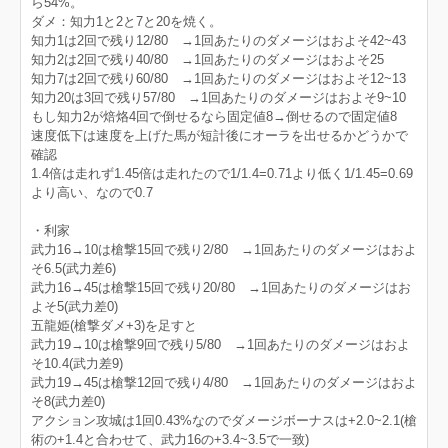
ら54%。
ダメ：知力1と2と7と20を焼く。
知力1は2回で残り12/80 →1回あたりのダメージはおよそ42~43
知力2は2回で残り40/80 →1回あたりのダメージはおよそ25
知力7は2回で残り60/80 →1回あたりのダメージはおよそ12~13
知力20は3回で残り57/80 →1回あたりのダメージはおよそ9~10
もし知力2が焙烙4回で倒せるなら固定値8→倒せるので固定値8
速度低下は速度を上げた馬が短計後にオーラを出せるかどうかで
確認
1.4倍は走れず1.45倍は走れたので1/1.4=0.71より低く1/1.45=0.69
より高い、なので0.7
・利家
武力16→10は槍撃15回で残り2/80 →1回あたりのダメージはおよ
そ6.5(武力差6)
武力16→45は槍撃15回で残り20/80 →1回あたりのダメージはお
よそ5(武力差0)
五龍姫(槍撃ダメ+3)を足すと
武力19→10は槍撃9回で残り5/80 →1回あたりのダメージはおよ
そ10.4(武力差9)
武力19→45は槍撃12回で残り4/80 →1回あたりのダメージはおよ
そ8(武力差0)
アクション攻城は1回0.43%なのでダメージボーナスは+2.0~2.1(槍
術の+1.4と合わせて、武力16の+3.4~3.5で一致)