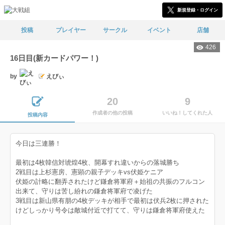
新規登録・ログイン
投稿
プレイヤー
サークル
イベント
店舗
426
16日目(新カードパワー！)
by
えびぃ
20
9
作成者の他の投稿
いいね！してくれた人
投稿内容
今日は三連勝！
最初は4枚韓信対琥煌4枚、開幕すれ違いからの落城勝ち
2戦目は上杉憲房、憲顕の親子デッキvs伏姫ケニア
伏姫の計略に翻弄されたけど鎌倉将軍府＋始祖の共振のフルコン
出来て、守りは苦し紛れの鎌倉将軍府で凌げた
3戦目は新山県有朋の4枚デッキが相手で最初は伏兵2枚に押された
けどしっかり号令は敵城付近で打てて、守りは鎌倉将軍府使えた