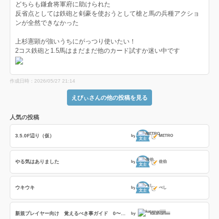
どちらも鎌倉将軍府に助けられた
反省点としては鉄砲と剣豪を使おうとして槍と馬の兵種アクショ
ンが全然できなかった
上杉憲顕が強いうちにがっつり使いたい！
2コス鉄砲と1.5馬はまだまだ他のカード試すか迷い中です
作成日時：2026/05/27 21:14
えびぃさんの他の投稿を見る
人気の投稿
3.5.0F辺り（仮）
by
METRO
文士
やる気はありました
by
佐伯
文士
ウキウキ
by
べし
文士
新規プレイヤー向け 覚えるべき事ガイド 0〜日本統一（旅人）まで
by
katamariiiiii