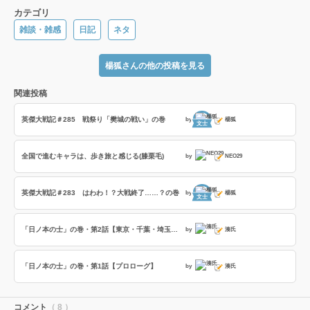
カテゴリ
雑談・雑感
日記
ネタ
楊狐さんの他の投稿を見る
関連投稿
英傑大戦記＃285 戦祭り「樊城の戦い」の巻
by
楊狐
文士
全国で進むキャラは、歩き旅と感じる(膝栗毛)
by
NEO29
英傑大戦記＃283 はわわ！？大戦終了……？の巻
by
楊狐
文士
「日ノ本の士」の巻・第2話【東京・千葉・埼玉・神奈川・茨城の士編】
by
湊氏
「日ノ本の士」の巻・第1話【プロローグ】
by
湊氏
コメント
（ 8 ）