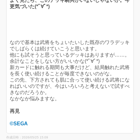
よく見たら、このデッキ騎兵がいないじゃないか。今
更気づいた(*ﾟ∀ﾟ*)
なので基本は武将をちょいたいした既存のワラデッキ
でしばらくは続けていこうと思います。
他にも試そうと思っているデッキはありますが……。
余計なことをしない方がいいかな(*ﾟ∀ﾟ*)
新カードに触れる期間も大事だけど、結局触れた武将
を長く使い続けることが毎度できないのがな。
この先、下方されても肌に合って使い続ける武将にな
ればいいのですが、今はいろいろと考えないで試すべ
きなのだろうか。
なかなか悩みますな。
再見
©SEGA
作成日時：2026/05/25 15:09