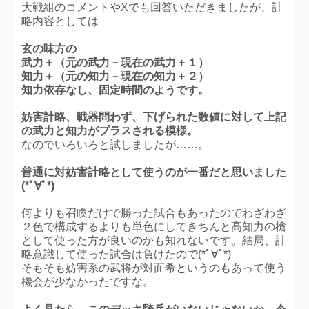
大戦組のコメントやXでも回答いただきましたが、計
略内容としては
玄の味方の
武力＋（元の武力－現在の武力＋１）
知力＋（元の知力－現在の知力＋２）
知力依存なし、固定時間のようです。
妨害計略、戦器問わず、下げられた数値に対して上記
の武力と知力がプラスされる模様。
なのでいろいろと試しましたが……。
普通に対妨害計略として使うのが一番だと思いました
(*ﾟ∀ﾟ*)
何よりも召喚だけで勝った試合もあったのでわざわざ
２色で構成するよりも単色にしてきちんと高知力の槍
として使った方が良いのかも知れないです。結局、計
略意識して使った試合は負けたので(*ﾟ∀ﾟ*)
そもそも妨害系の武将が対面希というのもあって使う
機会が少なかったですな。