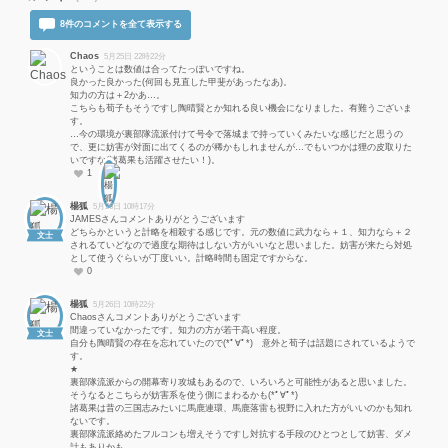
8件のコメントを全て表示する
Chaos
5月25日 22時22分
ということは数値は合ってたっぽいですね。
良かった良かった(何回も見直した甲斐があったなあ)。
知力の方は＋2かあ…。
こちらも荀子もそうですし陶晴賢とか知れる良い機会になりました。有難うございま
す。
…今の環境が裏部隊流派付けて号令で落城まで持っていくみたいな感じだと思うの
で、更に妨害が対面に出てくるのが稀かもしれませんが…でもいつかは狸の皮取りた
いですな(諸葛果も活躍させたい！)。
1
楊狐
5月26日 10時17分
JAMESさんコメントありがとうございます
どちらかというと計略を相殺する感じです。元の数値に武力なら＋１、知力なら＋２
文士
されるていどなので過度な期待はしない方がいいなと思いました。妨害が来たら対処
として使うぐらいが丁度いい。計略時間も固定ですからな。
0
楊狐
5月26日 10時22分
Chaosさんコメントありがとうございます
間違っていなかったです。知力の方が若干高い程度。
文士
自分も陶晴賢の存在を忘れていたので(*ﾟ∀ﾟ*) 意外と荀子は話題にされているようで
す。
★
裏部隊流派からの開幕寄り攻城もあるので、いろいろと可能性があると思いました。
そうなるとこちらが妨害系を使う側にまわるかも(*ﾟ∀ﾟ*)
諸葛果は昔の三国志みたいに馬鹿連環、馬鹿落雷も視野に入れた方がいいのかも知れ
ないです。
裏部隊流派絡めたフルコンも増えそうですし対抗する手段のひとつとして妨害、ダメ
計もありかも。