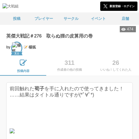
新規登録・ログイン
投稿
プレイヤー
サークル
イベント
店舗
474
英傑大戦記＃276 取らぬ狸の皮算用の巻
by
楊狐
文士
311
26
作成者の他の投稿
いいね！してくれた人
投稿内容
前回触れた
荀子
を手に入れたので使ってきました！
……結果はタイトル通りですが(*ﾟ∀ﾟ*)