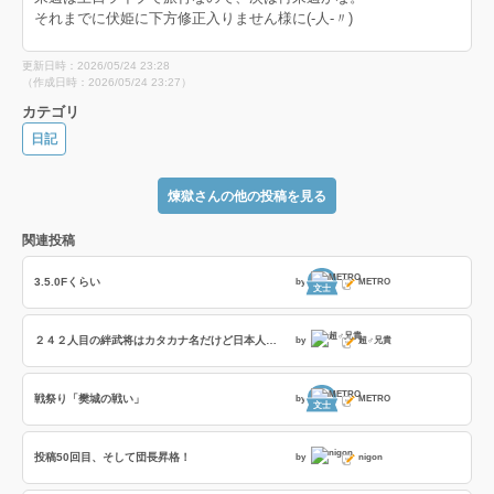
それまでに伏姫に下方修正入りません様に(-人-〃)
更新日時：2026/05/24 23:28
（作成日時：2026/05/24 23:27）
カテゴリ
日記
煉獄さんの他の投稿を見る
関連投稿
3.5.0Fくらい
by
METRO
文士
２４２人目の絆武将はカタカナ名だけど日本人武将の話とかネオブラボーへの訪問者とか恋姫武将の特殊台詞の話
by
超♂兄貴
戦祭り「樊城の戦い」
by
METRO
文士
投稿50回目、そして団長昇格！
by
nigon