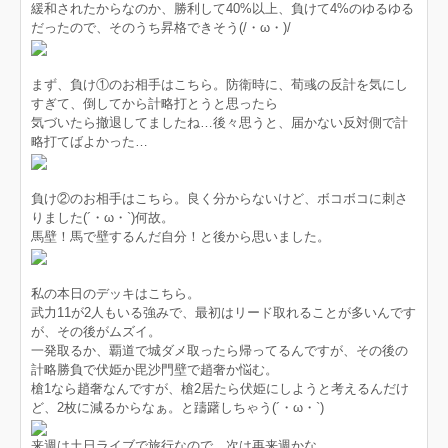
緩和されたからなのか、勝利して40%以上、負けて4%のゆるゆる
だったので、そのうち昇格できそう(/・ω・)/
まず、負け①のお相手はこちら。防衛時に、荀彧の反計を気にし
すぎて、倒してから計略打とうと思ったら
気づいたら撤退してましたね…後々思うと、届かない反対側で計
略打てばよかった…
負け②のお相手はこちら。良く分からないけど、ボコボコに刺さ
りました(´・ω・`)何故。
馬壁！馬で壁するんだ自分！と後から思いました。
私の本日のデッキはこちら。
武力11が2人もいる強みで、最初はリード取れることが多いんです
が、その後がムズイ。
一発取るか、覇道で城ダメ取ったら帰ってるんですが、その後の
計略勝負で伏姫か毘沙門壁で趙奢か悩む。
槍1なら趙奢なんですが、槍2居たら伏姫にしようと考えるんだけ
ど、2枚に減るからなぁ。と躊躇しちゃう(´・ω・`)
来週は土日ライブで旅行なので、次は再来週かな。