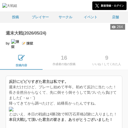
新規登録・ログイン
投稿
プレイヤー
サークル
イベント
店舗
264
週末大戦(2026/05/24)
by
煉獄
16
9
作成者の他の投稿
いいね！してくれた人
投稿内容
反計にビビりすぎた君主は私です。
週末だけだけど、プレーし始めて半年。初めて反計に当たった！
長さ全然分からなくて、先に倒そう倒そうして気づいたら負けて
ました(´・ω・`)
帰ってきてから調べたけど、結構長かったんですね。
とはいえ、本日の戦績は4勝2敗で80万石昇格試験に入りました！
本日大戦して頂いた君主の皆さま、ありがとうございました！