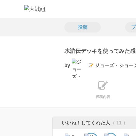
投稿
プ
水滸伝デッキを使ってみた感
by
ジョーズ・ジョー
投稿内容
いいね！してくれた人
（ 11 ）