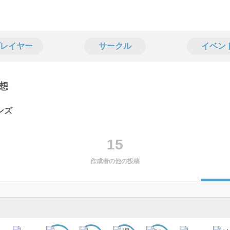
レイヤー
サークル
イベン
想
ンズ
15
作成者の他の投稿