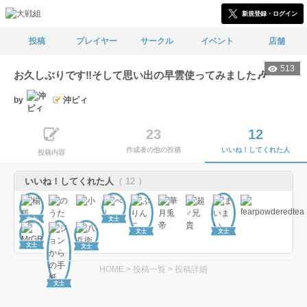
新規登録・ログイン
投稿
プレイヤー
サークル
イベント
店舗
513
お久しぶりです‼️そして思い出の早雲使ってみました🎶
by
沖ピィ
23
12
作成者の他の投稿
いいね！してくれた人
投稿内容
いいね！してくれた人
（ 12 ）
文士
文士
文士
文士
文士
文士
HOME
>
投稿一覧
>
投稿詳細
文士