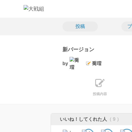
投稿
プ
新バージョン
by
喬瑁
投稿内容
いいね！してくれた人
（ 9 ）