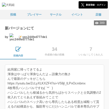
新規登録・ログイン
投稿
プレイヤー
サークル
イベント
店舗
389
新バージョンにて
by
yec244fed777de1
34
7
作成者の他の投稿
いいね！してくれた人
投稿内容
結局紫に帰ってきてるよ
渾身はやっぱり渾身なんだよ←語彙力の無さ
んで最新のデッキがこちら
https://youtu.be/ZcLyXLKXZF4?si=V59jl_lLPnOcmbmx
4枚尊氏ハンニバルですね( ˙꒳​˙ )
ハンニバルしたら槍減るから気持ちばかりスペックと士気調整の2
枚入れてとりあえず仮組みてことで
ハンニバルのスペック高いから尊氏したらある程度お城殴って貰
えるの結構楽かも、脳筋寄りにだけハンニバルで基本尊氏のサブ