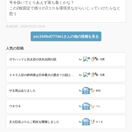
号令扱いでとりあえず落ち着くかな？
この2枚固定で残りの3コスを環境見ながらいじっていけたらなと
思う
作成日時：2026/05/20 23:30
yec244fed777de1さんの他の投稿を見る
人気の投稿
ガラハッドと呂太后の伏兵台詞の話
by
超♂兄貴
２４５人目の絆武将は日本最大の悪女？の話とフレイディスの「撃攘の戦乙女」の８部隊撃破の効果時間検証の話
by
超♂兄貴
やる気はありました
by
佐伯
文士
ウキウキ
by
べし
文士
文士記念ぶりんこ戦友を開催しました
by
さくま
文士