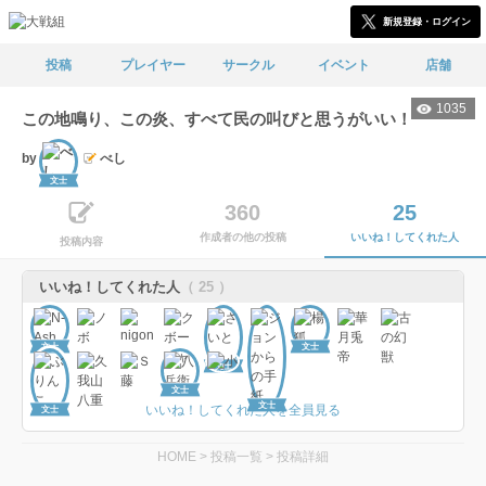
新規登録・ログイン
投稿
プレイヤー
サークル
イベント
店舗
1035
この地鳴り、この炎、すべて民の叫びと思うがいい！
by
べし
文士
360
25
作成者の他の投稿
いいね！してくれた人
投稿内容
いいね！してくれた人
（ 25 ）
文士
文士
文士
文士
文士
いいね！してくれた人を全員見る
文士
HOME
>
投稿一覧
>
投稿詳細