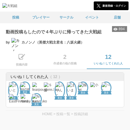
新規登録・ログイン
投稿
プレイヤー
サークル
イベント
店舗
894
動画投稿もしたので４年ぶりに帰ってきた大戦組
by
カノンノ（英傑大戦主君名：八坂火継）
2
12
作成者の他の投稿
いいね！してくれた人
投稿内容
いいね！してくれた人
（ 12 ）
文士
文士
文士
文士
文士
文士
文士
HOME
>
投稿一覧
>
投稿詳細