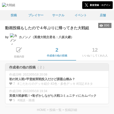
新規登録・ログイン
投稿
プレイヤー
サークル
イベント
店舗
896
動画投稿もしたので４年ぶりに帰ってきた大戦組
by
カノンノ（英傑大戦主君名：八坂火継）
2
12
作成者の他の投稿
いいね！してくれた人
投稿内容
作成者の他の投稿
（ 2 ）
作成日時: 2022/05/18 20:08
初の対人戦+甲斐姫実戦投入だけど課題山積み？
7
#こだわりのデッキ紹介 #2色・多色デッキ #日記 #ネタ
作成日時: 2022/05/18 19:34
英傑大戦参戦！+恥ずかしながら大戦コミュニティにカムバック
5
#雑談・雑感
HOME
>
投稿一覧
>
投稿詳細