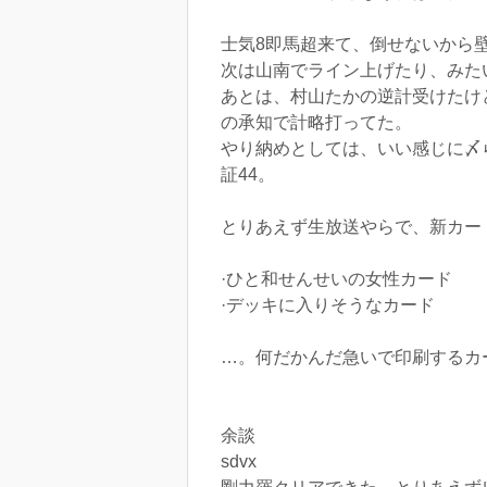
士気8即馬超来て、倒せないから
次は山南でライン上げたり、みた
あとは、村山たかの逆計受けたけ
の承知で計略打ってた。
やり納めとしては、いい感じに〆
証44。
とりあえず生放送やらで、新カー
·ひと和せんせいの女性カード
·デッキに入りそうなカード
…。何だかんだ急いで印刷するカ
余談
sdvx