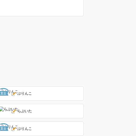
ぶりんこ
文士
らぶいた
ぶりんこ
文士