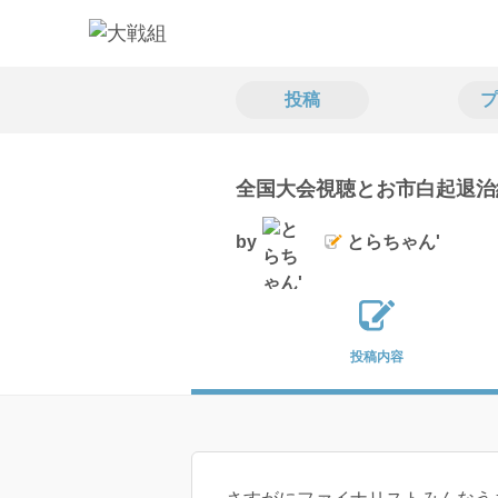
投稿
プ
全国大会視聴とお市白起退治
by
とらちゃん'
投稿内容