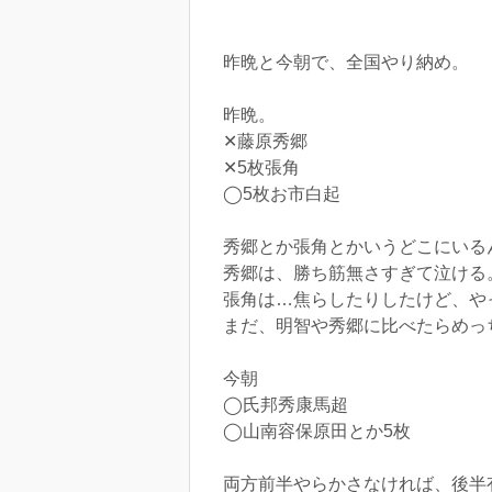
昨晩と今朝で、全国やり納め。
昨晩。
✕藤原秀郷
✕5枚張角
◯5枚お市白起
秀郷とか張角とかいうどこにいる
秀郷は、勝ち筋無さすぎて泣ける
張角は…焦らしたりしたけど、や
まだ、明智や秀郷に比べたらめっ
今朝
◯氏邦秀康馬超
◯山南容保原田とか5枚
両方前半やらかさなければ、後半