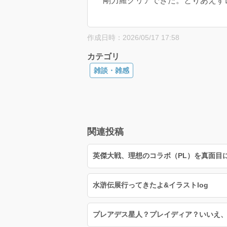
剛力羅クリアできた。とりあえずレベ
作成日時：2026/05/17 17:58
カテゴリ
雑談・雑感
関連投稿
英傑大戦、理想のコラボ（PL）を真面目
水滸伝展行ってきたよ&イラストlog
プレアデス星人？プレイディア？いいえ