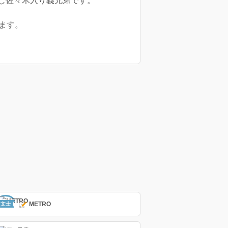
じ佐々木入り義兄弟です。
ます。
METRO
文士