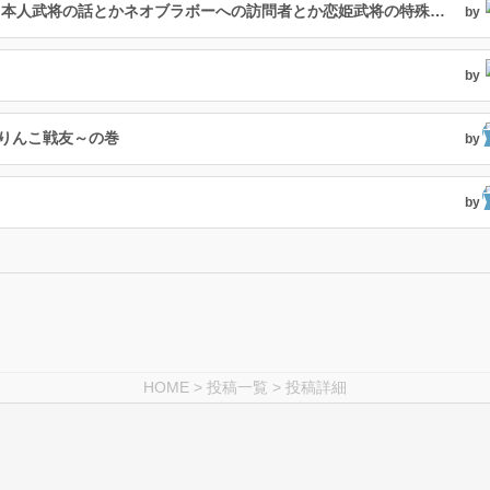
２４２人目の絆武将はカタカナ名だけど日本人武将の話とかネオブラボーへの訪問者とか恋姫武将の特殊台詞の話
by
by
ぶりんこ戦友～の巻
by
by
HOME
>
投稿一覧
> 投稿詳細