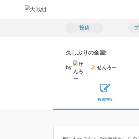
投稿
プ
久しぶりの全国!
by
せんろー
投稿内容