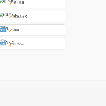
超♂兄貴
紅蓮王もる
楊狐
文士
ぶりんこ
文士