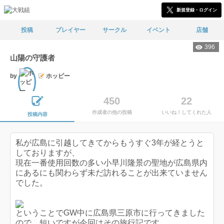
新規登録・ログイン
投稿
プレイヤー
サークル
イベント
店舗
396
山陽の守護者
by
ホッピー
文士
450
22
作成者の他の投稿
いいね！してくれた人
投稿内容
私が広島に引越してきてからもうすぐ3年が経とうと
しておりますが、
現在一番使用回数の多い小早川隆景の聖地が広島県内
にあるにも関わらず未だ訪れることが出来ていません
でした。
ということでGW中に広島県三原市に行ってきました
ので、短いですが今回はその旅行記です。