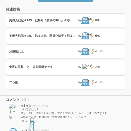
関連投稿
英傑大戦記＃285 戦祭り「樊城の戦い」の巻
by
楊狐
文士
英傑大戦記＃286 戦友大戦～華屋化涼子♭戦友～の巻
by
楊狐
文士
お値段以上
by
ホッピー
文士
食客に昇格 と 鬼丸国綱デッキ
by
ノボ
二つ星
by
ホッピー
文士
コメント
（ 2 ）
☆まっち
5月10日 1時4分
いいですねえ！
僕も一度行ってみたいとは思ってるんですけど、ちょっと遠いのですよね。
広島在住だとこれは日帰りで全部回れたのでしょうか？
1
ホッピー
5月10日 8時28分