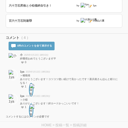
六十万石昇格と小松様絆自引き！
by
1ya
百六十万石到達😼
by
久我山八重
コメント
（ 4 ）
4件のコメントを全て表示する
小
2025年5月22日 18時43分
絆獲得おめでとうございます🎊
0
1ya
2025年5月22日 19時28分
＞楊狐様
ありがとうございます！コツコツ使い続けて良かったです！新兵衛さんほんと頼りに
なる！
1
1ya
2025年5月22日 19時29分
＞小様
ありがとうございます！絆カードかっこいいです！
1
コメントするにはログインが必要です
HOME
>
投稿一覧
> 投稿詳細