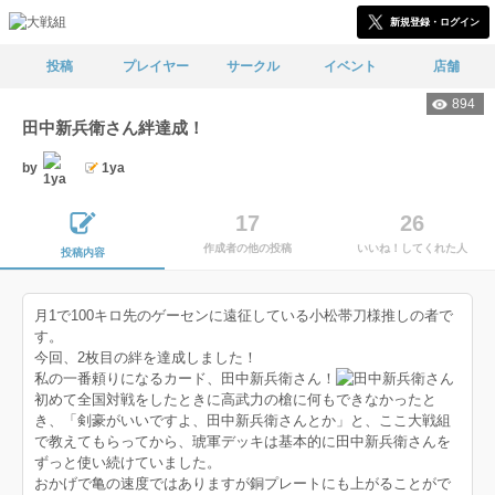
新規登録・ログイン
投稿
プレイヤー
サークル
イベント
店舗
894
田中新兵衛さん絆達成！
by
1ya
17
26
作成者の他の投稿
いいね！してくれた人
投稿内容
月1で100キロ先のゲーセンに遠征している小松帯刀様推しの者で
す。
今回、2枚目の絆を達成しました！
私の一番頼りになるカード、田中新兵衛さん！
初めて全国対戦をしたときに高武力の槍に何もできなかったと
き、「剣豪がいいですよ、田中新兵衛さんとか」と、ここ大戦組
で教えてもらってから、琥軍デッキは基本的に田中新兵衛さんを
ずっと使い続けていました。
おかげで亀の速度ではありますが銅プレートにも上がることがで