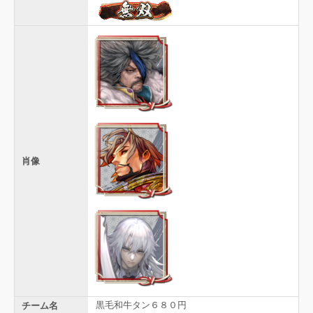
肖像
黒毛和牛タン６８０円
チーム名