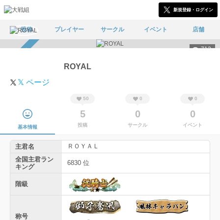
新規登録・ログイン
投稿
プレイヤー
サークル
イベント
店舗
712
スカウト受付中
ROYAL
𝕏 ページ
50
0
0
5
0
0
投稿
サークル
イベント
基本情報
ＲＯＹＡＬ
主君名
全国主君ラン
6830 位
キング
階級
称号