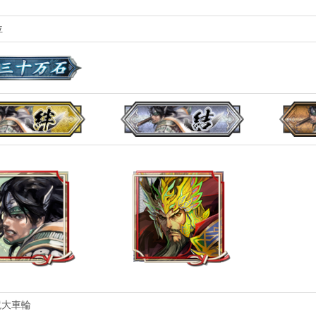
Ｕ
位
鏡大車輪