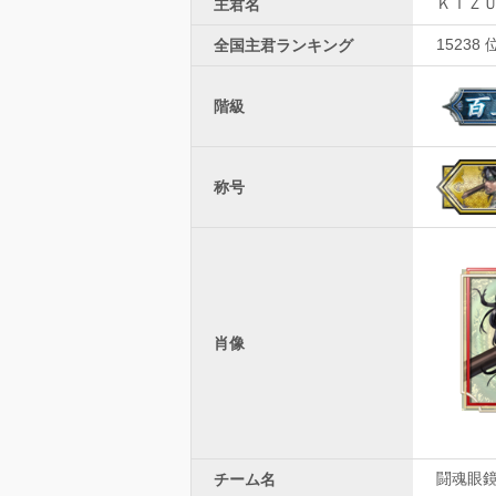
ＫＩＺ
主君名
15238 
全国主君ランキング
階級
称号
肖像
闘魂眼
チーム名