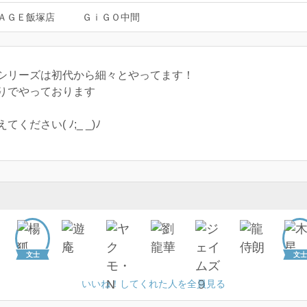
ＡＧＥ飯塚店
ＧｉＧＯ中間
シリーズは初代から細々とやってます！
りでやっております
ださい( ﾉ;_ _)ﾉ
文士
文士
いいね！してくれた人を全員見る