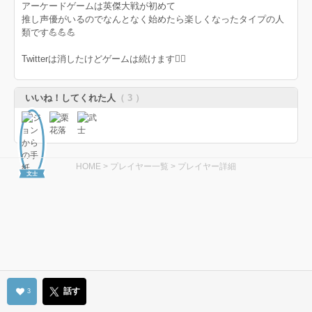
アーケードゲームは英傑大戦が初めて
推し声優がいるのでなんとなく始めたら楽しくなったタイプの人
類です💪💪💪
Twitterは消したけどゲームは続けます🙇‍♂️
いいね！してくれた人
（ 3 ）
HOME
>
プレイヤー一覧
> プレイヤー詳細
文士
話す
3