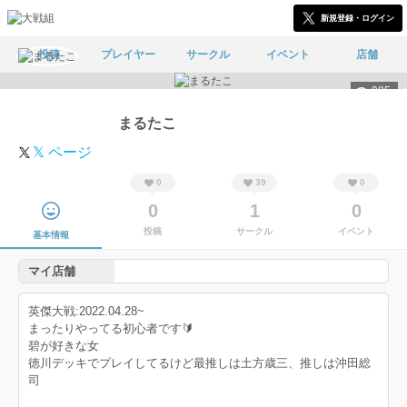
新規登録・ログイン
投稿
プレイヤー
サークル
イベント
店舗
985
まるたこ
𝕏 ページ
0
39
0
0
1
0
投稿
サークル
イベント
基本情報
マイ店舗
英傑大戦:2022.04.28~
まったりやってる初心者です🔰
碧が好きな女
徳川デッキでプレイしてるけど最推しは土方歳三、推しは沖田総
司