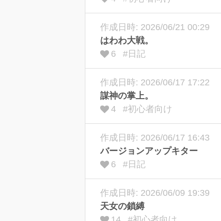
作成日時: 2026/06/21 00:29
はわわ大戦。
6
#日記
作成日時: 2026/06/17 17:22
謀神の掌上。
4
#初心者向け
作成日時: 2026/06/17 16:43
バージョンアップキター
6
#日記
作成日時: 2026/06/09 19:39
天女の鎖縛
14
#初心者向け