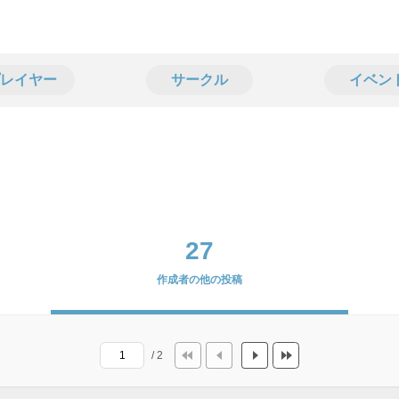
レイヤー
サークル
イベン
27
作成者の他の投稿
/ 2