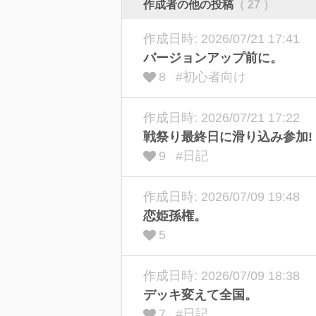
作成者の他の投稿
（ 27 ）
作成日時: 2026/07/21 17:41
バージョンアップ前に。
8
#初心者向け
作成日時: 2026/07/21 17:22
戦祭り最終日に滑り込み参加!
9
#日記
作成日時: 2026/07/09 19:48
恋姫孫権。
5
作成日時: 2026/07/09 18:38
デッキ変えて全国。
7
#日記