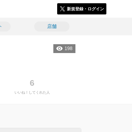
新規登録・ログイン
ト
店舗
198
6
いいね！してくれた人