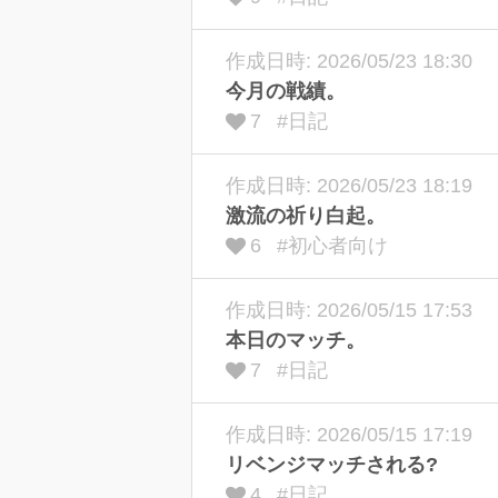
作成日時: 2026/05/23 18:30
今月の戦績。
7
#日記
作成日時: 2026/05/23 18:19
激流の祈り白起。
6
#初心者向け
作成日時: 2026/05/15 17:53
本日のマッチ。
7
#日記
作成日時: 2026/05/15 17:19
リベンジマッチされる?
4
#日記