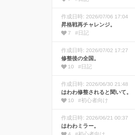
作成日時: 2026/07/06 17:04
昇格戦再チャレンジ。
7
#日記
作成日時: 2026/07/02 17:27
修整後の全国。
10
#日記
作成日時: 2026/06/30 21:48
はわわ修整されると聞いて。
10
#初心者向け
作成日時: 2026/06/21 00:37
はわわミラー。
4
#初心者向け