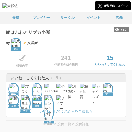
新規登録・ログイン
投稿
プレイヤー
サークル
イベント
店舗
723
続はわわとサブカ小噺
by
八兵衛
文士
241
15
作成者の他の投稿
いいね！してくれた人
投稿内容
いいね！してくれた人
（ 15 ）
文士
文士
文士
文士
文士
いいね！してくれた人を全員見る
文士
文士
HOME
>
投稿一覧
>
投稿詳細