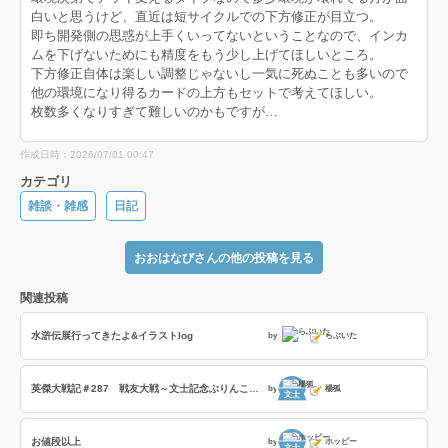
白いと思うけど、直近は短サイクルでの下方修正が目立つ。
即ち開発側の思惑が上手くいってないということなので、インカ
ムを下げないためにも精度をもう少し上げてほしいところ。
下方修正自体は楽しい調整じゃないし一気に死ぬことも多いので
他の環境になり得るカードの上方もセットで考えてほしい。
枚数多くなりすぎて難しいのかもですが…
作成日時：2026/07/01 00:47
カテゴリ
雑談・雑感
日記
おおはなびさんの他の投稿を見る
関連投稿
水滸伝展行ってきたよ&イラストlog
by
らぶいた
英傑大戦記＃287 戦友大戦～文士記念ぶりんこ戦友～の巻
by
楊狐
文士
お値段以上
by
ホッピー
文士