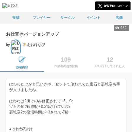
新規登録・ログイン
投稿
プレイヤー
サークル
イベント
店舗
682
お仕置きバージョンアップ
by
おおはなび
文士
109
12
作成者の他の投稿
いいね！してくれた人
投稿内容
はわわだけかと思いきや、セットで使われてた宝石と裏城塞も手
が入りましたね。
はわわは2掛けのみ修正されて+5、9c
宝石の知力戦闘が-0.2%されて0.3%
裏城塞2の復活時間が+3されて-7秒
●はわわ2掛け