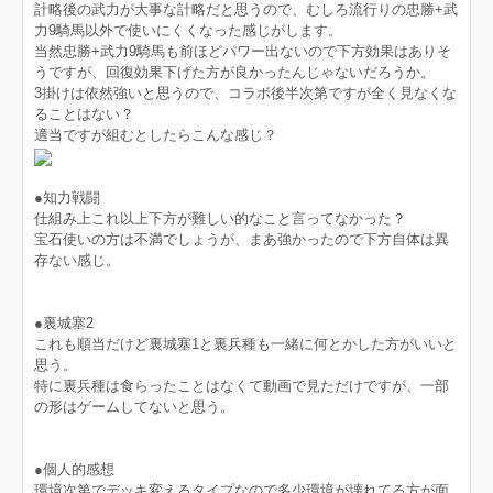
計略後の武力が大事な計略だと思うので、むしろ流行りの忠勝+武
力9騎馬以外で使いにくくなった感じがします。
当然忠勝+武力9騎馬も前ほどパワー出ないので下方効果はありそ
うですが、回復効果下げた方が良かったんじゃないだろうか。
3掛けは依然強いと思うので、コラボ後半次第ですが全く見なくな
ることはない？
適当ですが組むとしたらこんな感じ？
●知力戦闘
仕組み上これ以上下方が難しい的なこと言ってなかった？
宝石使いの方は不満でしょうが、まあ強かったので下方自体は異
存ない感じ。
●裏城塞2
これも順当だけど裏城塞1と裏兵種も一緒に何とかした方がいいと
思う。
特に裏兵種は食らったことはなくて動画で見ただけですが、一部
の形はゲームしてないと思う。
●個人的感想
環境次第でデッキ変えるタイプなので多少環境が壊れてる方が面