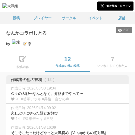
新規登録・ログイン
投稿
プレイヤー
サークル
イベント
店舗
320
なんかコラボしとる
by
京
12
7
作成者の他の投稿
いいね！してくれた人
投稿内容
作成者の他の投稿
（ 12 ）
作成日時: 2026/08/08 19:34
久々の大戦〜なんとなく、昇格までやって〜
9
#碧軍デッキ #昇格・喜びの声
作成日時: 2026/04/14 09:02
久しぶりにやった話とお詫び
14
#碧軍デッキ #日記
作成日時: 2026/01/08 16:09
そこそこたったけどやっと大戦初め（Ver,upからの初対戦）