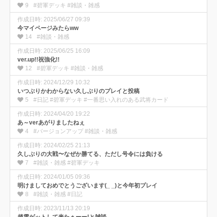
9
#碧軍デッキ #雑談・雑感
作成日時: 2025/06/27 09:39
今マイページみたらww
14
#雑談・雑感
作成日時: 2025/06/25 16:09
ver.up!!祝強化!!
12
#碧軍デッキ #雑談・雑感
作成日時: 2024/12/29 10:32
いつぶりかわからない久しぶりのプレイと投稿
5
#日記 #碧軍デッキ #一番思い入れのある武将カード
作成日時: 2024/04/20 19:22
あ～verあがりましたねぇ
4
#バージョンアップ #雑談・雑感
作成日時: 2024/02/25 21:13
久しぶりの大戦〜なぜか勝てる、ただし号令には負ける
7
#雑談・雑感 #碧軍デッキ
作成日時: 2024/01/05 09:36
明けましておめでとうございます(_ _)と今年初プレイ
8
#雑談・雑感 #日記
作成日時: 2023/11/13 20:19