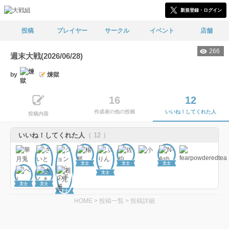
新規登録・ログイン
投稿
プレイヤー
サークル
イベント
店舗
266
週末大戦(2026/06/28)
by
煉獄
16
12
作成者の他の投稿
いいね！してくれた人
投稿内容
いいね！してくれた人
（ 12 ）
文士
文士
文士
文士
文士
文士
文士
文士
HOME
>
投稿一覧
>
投稿詳細