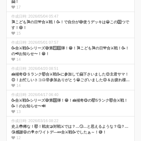
🤗！
17
作成日時: 2026/05/04 05:47
🎏こども🎏の日🎌合⚔️戦！🥳！で自分が😅使うデッキは😀この3️⃣つで
す！😄！
15
作成日時: 2026/05/01 07:57
🥳合⚔️戦🥳シリーズ😅第1️⃣0️⃣弾！😁！🎏こども🎏の日🎌合⚔️戦！🥳！
の📢お知らせ〜！😁！
14
作成日時: 2026/04/20 08:51
🍰傾奇😋Ｓランク🤯合⚔️戦🥳に参加して🤗下さいました😌主君サマ！
😊！お忙しいトコロ😲参加ありがとう😀ございました😌＆お疲れ様で
した～！🤗！
14
作成日時: 2026/04/17 06:40
🥳合⚔️戦🥳シリーズ😅第9️⃣弾！😁！🍰傾奇😋の🤯Sランク🤯合⚔️戦！
🥳！のお知らせ〜🔊
13
作成日時: 2026/03/16 08:22
史上😳稀な！🤯！戦友🤝対戦⚔️では？…🙄…と思えるような？🤔？…
😘感謝😝の🍭ホワイトデ―🍬合⚔️戦🥳でしたぁ～！😅！
12