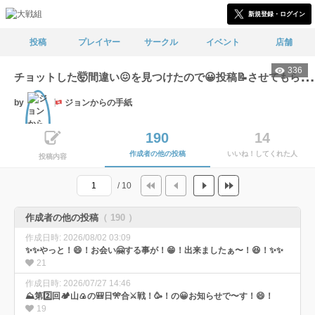
新規登録・ログイン
投稿
プレイヤー
サークル
イベント
店舗
336
チ
ョットした🤯間違い😖を見つけたので😀投稿📝させてもらいました〜😅
by
ジョンからの手紙
190
14
作成者の他の投稿
いいね！してくれた人
文士
投稿内容
/ 10
作成者の他の投稿
（ 190 ）
作成日時: 2026/08/02 03:09
✨✨やっと！😄！お会い🤗する事が！😁！出来ましたぁ〜！😆！✨✨
21
作成日時: 2026/07/27 14:46
⛰️第2️⃣回🏕️山🍙の🎒日🎌合⚔️戦！🥳！の😀お知らせで〜す！😄！
19