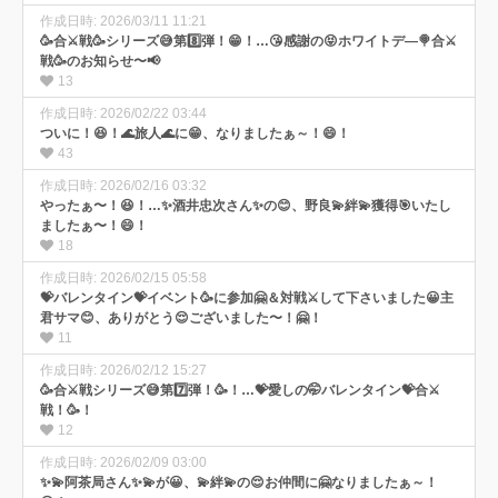
作成日時: 2026/03/11 11:21
🥳合⚔️戦🥳シリーズ😅第8️⃣弾！😁！…😘感謝の😝ホワイトデ―🍭合⚔️
戦🥳のお知らせ〜📢
13
作成日時: 2026/02/22 03:44
ついに！😆！🌊旅人🌊に😁、なりましたぁ～！😄！
43
作成日時: 2026/02/16 03:32
やったぁ〜！😆！…✨酒井忠次さん✨の😊、野良💫絆💫獲得🎯いたし
ましたぁ〜！😄！
18
作成日時: 2026/02/15 05:58
💝バレンタイン💝イベント🥳に参加🤗＆対戦⚔️して下さいました😀主
君サマ😊、ありがとう😌ございました〜！🤗！
11
作成日時: 2026/02/12 15:27
🥳合⚔️戦シリーズ😅第7️⃣弾！🥳！…💝愛しの🤭バレンタイン💝合⚔️
戦！🥳！
12
作成日時: 2026/02/09 03:00
✨💫阿茶局さん✨💫が😀、💫絆💫の😌お仲間に🤗なりましたぁ～！