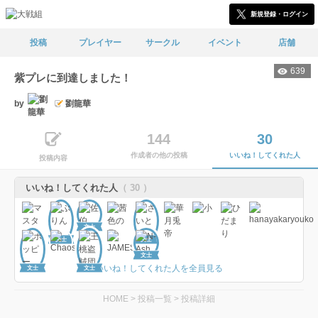
新規登録・ログイン
投稿
プレイヤー
サークル
イベント
店舗
639
紫プレに到達しました！
by
劉龍華
144
30
作成者の他の投稿
いいね！してくれた人
投稿内容
いいね！してくれた人
（ 30 ）
文士
文士
文士
文士
いいね！してくれた人を全員見る
文士
文士
HOME
>
投稿一覧
>
投稿詳細