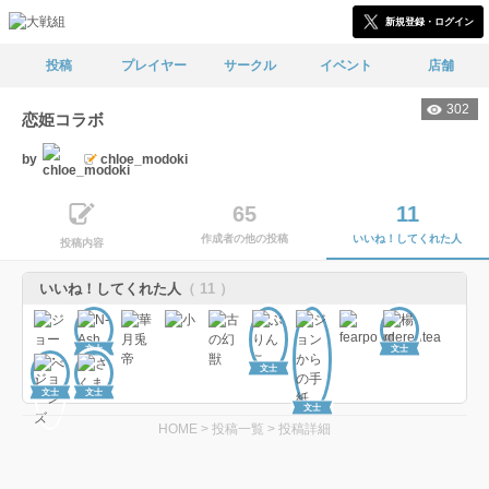
新規登録・ログイン
投稿
プレイヤー
サークル
イベント
店舗
302
恋姫コラボ
by
chloe_modoki
65
11
作成者の他の投稿
いいね！してくれた人
投稿内容
いいね！してくれた人
（ 11 ）
文士
文士
文士
文士
文士
文士
HOME
>
投稿一覧
>
投稿詳細