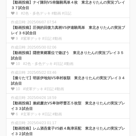
【動画投稿】ナイ陳到VS幸隆騎馬単４枚 東北きりたんの実況プレイ
３７試合目
8
#2色・多色デッキ #動画 #日記
作成日時: 2025/06/07 07:54
【動画投稿】圧倒的回復力真柄VS伊達騎馬単 東北きりたんの実況プ
レイ３６試合目
9
#紫軍デッキ #日記 #動画
作成日時: 2025/05/30 02:06
【動画投稿】隠密東郷重位で遊ぼう 東北きりたんの実況プレイ３５
試合目
10
#2色・多色デッキ #日記 #動画
作成日時: 2025/05/22 03:46
【撮りたて】明坂伊地知VS幸村板額 東北きりたんの実況プレイ３４
試合目
10
#琥軍デッキ #日記 #動画
作成日時: 2025/04/26 18:59
【動画投稿】兼続慶次VS卑弥呼曹丕５枚型 東北きりたんの実況プレ
イ３３試合目
6
#玄軍デッキ #日記 #動画
作成日時: 2025/04/23 01:17
【動画投稿】レム酒呑童子VS鉄４島津采配 東北きりたんの実況プレ
イ３２試合目