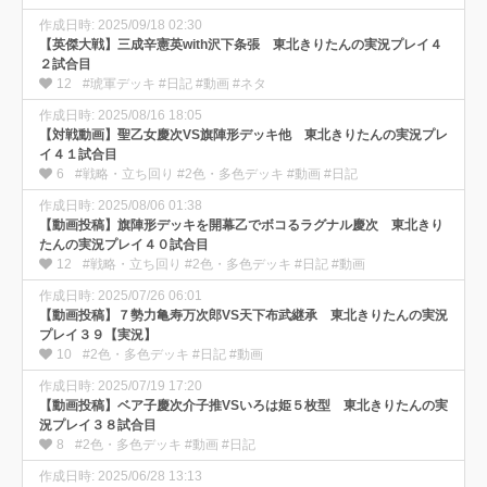
作成日時: 2025/09/18 02:30
【英傑大戦】三成辛憲英with沢下条張 東北きりたんの実況プレイ４
２試合目
12
#琥軍デッキ #日記 #動画 #ネタ
作成日時: 2025/08/16 18:05
【対戦動画】聖乙女慶次VS旗陣形デッキ他 東北きりたんの実況プレ
イ４１試合目
6
#戦略・立ち回り #2色・多色デッキ #動画 #日記
作成日時: 2025/08/06 01:38
【動画投稿】旗陣形デッキを開幕乙でボコるラグナル慶次 東北きり
たんの実況プレイ４０試合目
12
#戦略・立ち回り #2色・多色デッキ #日記 #動画
作成日時: 2025/07/26 06:01
【動画投稿】７勢力亀寿万次郎VS天下布武継承 東北きりたんの実況
プレイ３９【実況】
10
#2色・多色デッキ #日記 #動画
作成日時: 2025/07/19 17:20
【動画投稿】ベア子慶次介子推VSいろは姫５枚型 東北きりたんの実
況プレイ３８試合目
8
#2色・多色デッキ #動画 #日記
作成日時: 2025/06/28 13:13