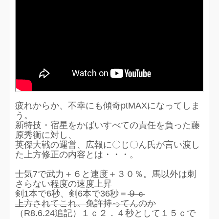
疲れからか、不幸にも傾奇ptMAXになってしま
う。
新特技・宿星をかばいすべての責任を負った藤
原秀衡に対し、
英傑大戦の運営、広報に〇じ〇ん氏が言い渡し
た上方修正の内容とは・・・。
士気7で武力＋６と速度＋３０％。馬以外は刺
さらない程度の速度上昇
剣1本で6秒、剣6本で36秒＝
９ｃ
上方されてこれ。免許持ってんのか
（R8.6.24追記）１ｃ２．４秒として１５ｃで