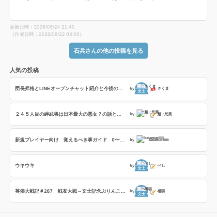
更新日時：2026/06/24 21:40
（作成日時：2026/06/22 03:00）
石兵さんの他の投稿を見る
人気の投稿
団長昇格とLINEオープンチャット紹介と今後の戦友企画
by
さくま
文士
２４５人目の絆武将は日本最大の悪女？の話とフレイディスの「撃攘の戦乙女」の８部隊撃破の効果時間検証の話
by
超♂兄貴
新規プレイヤー向け 覚えるべき事ガイド 0〜日本統一（旅人）まで
by
katamariiiiii
ウキウキ
by
べし
文士
英傑大戦記＃287 戦友大戦～文士記念ぶりんこ戦友～の巻
by
楊狐
文士