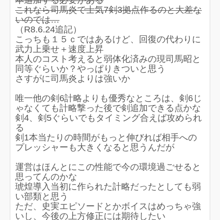
本追加する必要がある
これなら司馬炎で士気7剣3拠点作るのと大差な
いのでは…
（R8.6.24追記）
こっちも１５ｃではあるけど、回復の代わりに
武力上乗せ＋速度上昇
本人のコスト考えると弱体化済みの現司馬昭と
同等ぐらいか？やっぱりきついと思う
さすがに司馬炎よりは強いか
唯一他の剣6計略よりも優秀なところは、剣6じ
ゃなくても計略撃った後で剣追加できる点かな
剣4、剣5ぐらいでもタイミング合えば攻められ
る
剣1本当たりの時間がもっと伸びれば相手への
プレッシャーも大きくなると思うんだが
運営はほんとにこの性能で今の環境過ごせると
思ってんのかな
琥煌導入当初に作られた計略だったとしても弱
い部類と思う
ただ、史実エピソードとかボイスはめっちゃ強
いし、今後の上方修正には期待したい