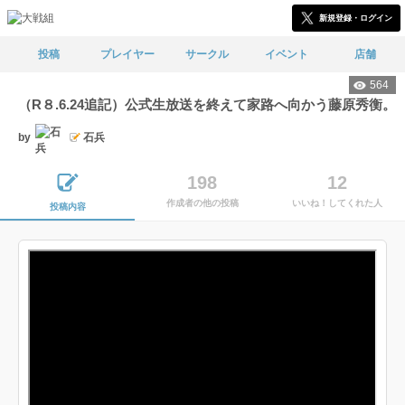
新規登録・ログイン
投稿
プレイヤー
サークル
イベント
店舗
564
（R８.6.24追記）公式生放送を終えて家路へ向かう藤原秀衡。
by
石兵
198
12
作成者の他の投稿
いいね！してくれた人
投稿内容