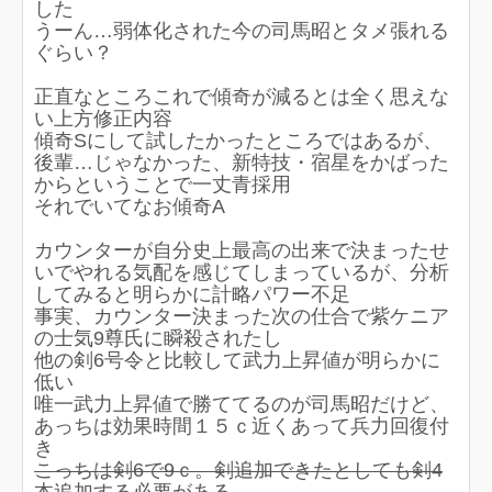
した
うーん…弱体化された今の司馬昭とタメ張れる
ぐらい？
正直なところこれで傾奇が減るとは全く思えな
い上方修正内容
傾奇Sにして試したかったところではあるが、
後輩…じゃなかった、新特技・宿星をかばった
からということで一丈青採用
それでいてなお傾奇A
カウンターが自分史上最高の出来で決まったせ
いでやれる気配を感じてしまっているが、分析
してみると明らかに計略パワー不足
事実、カウンター決まった次の仕合で紫ケニア
の士気9尊氏に瞬殺されたし
他の剣6号令と比較して武力上昇値が明らかに
低い
唯一武力上昇値で勝ててるのが司馬昭だけど、
あっちは効果時間１５ｃ近くあって兵力回復付
き
こっちは剣6で9ｃ。剣追加できたとしても剣4