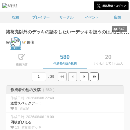
新規登録・ログイン
投稿
プレイヤー
サークル
イベント
店舗
647
諸
葛亮以外のデッキの話をしたいーデッキを扱うのは人だよっていう話
by
佐伯
文士
580
20
作成者の他の投稿
いいね！してくれた人
投稿内容
/ 29
作成者の他の投稿
（ 580 ）
作成日時: 2026/08/08 22:40
道雪スペックデー！
8
#日記
作成日時: 2026/08/06 19:00
四枚ざびえる
13
#黄軍デッキ