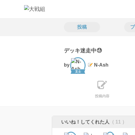
投稿
プ
デッキ迷走中😓
by
N-Ash
文士
投稿内容
いいね！してくれた人
（ 11 ）