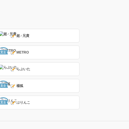
超♂兄貴
METRO
文士
らぶいた
楊狐
文士
ぶりんこ
文士