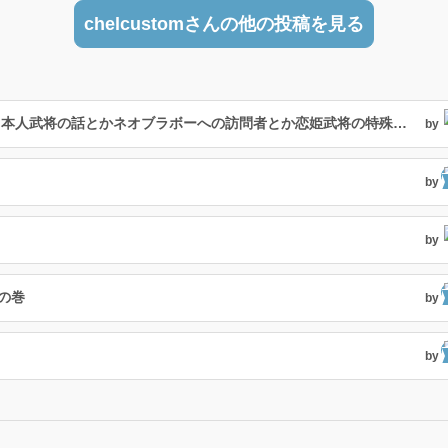
chelcustomさんの他の投稿を見る
２４２人目の絆武将はカタカナ名だけど日本人武将の話とかネオブラボーへの訪問者とか恋姫武将の特殊台詞の話
by
by
by
の巻
by
by