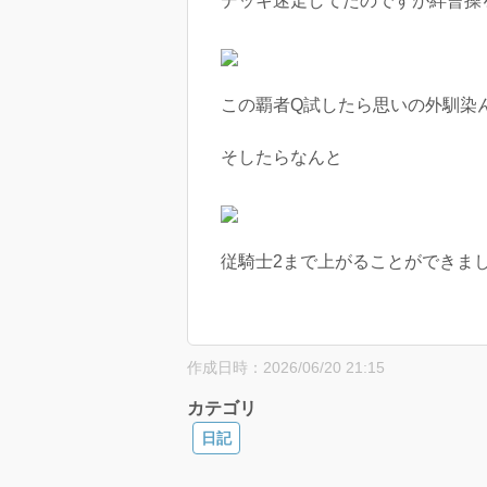
デッキ迷走してたのですが絆曹操
この覇者Q試したら思いの外馴染
そしたらなんと
従騎士2まで上がることができまし
作成日時：2026/06/20 21:15
カテゴリ
日記