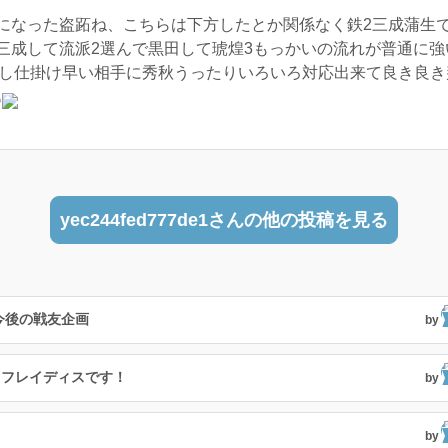
になった盗跖ね、こちらは下方したとか関係なく鉄2三成蒲生
て流派2選んで黒田して琥煌3もっかいの流れが普通に強い(:.;゜;Д
るし仕掛け早い相手に秀秋うったりいろいろ対応出来て良き良
و
yec244fed777de1さんの他の投稿を見る
今後の戦友企画
by
、フレイディスです！
by
by