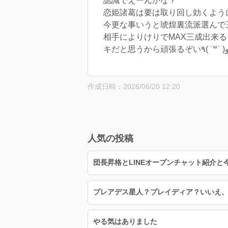
認識でえーんかな？
恋姫諸葛は要は取り回し効くよう
今更な事いうと琥煌裏流派選んで三成し
相手によりけりでMAX三成出来
キだと思うから頑張るぞい( ˙꒳˙ )٩
作成日時：2026/06/20 12:20
人気の投稿
団長昇格とLINEオープンチャット紹介と
プレアデス星人？プレイディア？いいえ
やる気はありました