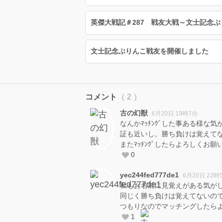
英傑大戦記＃287 戦友大戦～文士記念
文士記念ぶりんこ戦友を開催しました
コメント
（ 2 ）
古の幻獣
6月20日 19時7分
なんかﾏｯﾁﾝｸﾞした事ある様な気
証も近いし。勝ち負けは覚えてない
またﾏｯﾁﾝｸﾞしたらよろしくお願
0
yec244fed777de1
6月20日 22時
私もお名前に見覚えがある気がしま
同じく勝ち負けは覚えてないの
つもりなのでマッチングしたらよろ
1