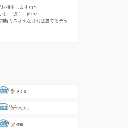
でお相手しますね〜
;゜;.:)ﾊｧﾊｧ
き判断ミスさえなければ勝てるデッ
さくま
文士
ぶりんこ
文士
佐伯
文士