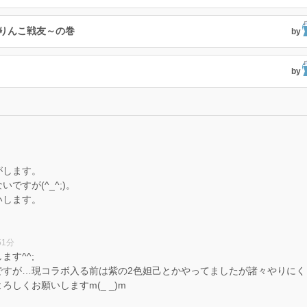
ぶりんこ戦友～の巻
by
by
がします。
ですが(^_^;)。
いします。
51分
す^^;
ですが…現コラボ入る前は紫の2色妲己とかやってましたが諸々やりにく
しくお願いしますm(_ _)m