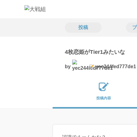
投稿
プ
4枚恋姫がTier1みたいな
by
yec244fed777de1
投稿内容