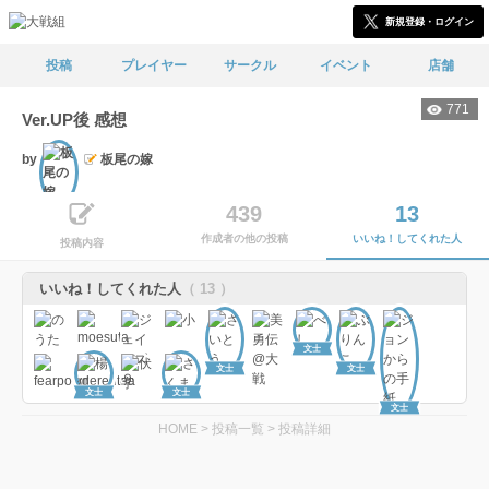
新規登録・ログイン
投稿
プレイヤー
サークル
イベント
店舗
771
Ver.UP後 感想
by
板尾の嫁
文士
439
13
作成者の他の投稿
いいね！してくれた人
投稿内容
いいね！してくれた人
（ 13 ）
文士
文士
文士
文士
文士
文士
HOME
>
投稿一覧
>
投稿詳細