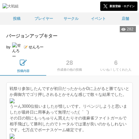
新規登録・ログイン
投稿
プレイヤー
サークル
イベント
店舗
282
バージョンアップキター
by
せんろー
28
6
作成者の他の投稿
いいね！してくれた人
投稿内容
戦祭り参加したんですが初日だったからかDに上がると勝てないと
か廊御方でゴリ押しされるとかそんな感じで散々な結果でした。
うーん3000位狙いましたが惜しいです。リベンジしようと思いま
したが最終日に用事あって無理だった(゜゜)
その日の朝にもっちゅりん買えたりその後麻雀ファイトガールで
相手飛ばして勝利したのでトータルでは運が良いのかもしれない
です。七万点でボーナスゲーム確定です。