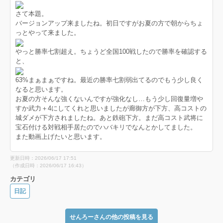
さて本題。
バージョンアップ来ましたね。初日ですがお夏の方で朝からちょ
っとやって来ました。
やっと勝率七割超え。ちょうど全国100戦したので勝率を確認する
と、
63%まぁまぁですね。最近の勝率七割弱出てるのでもう少し良く
なると思います。
お夏の方そんな強くないんですが強化なし…もう少し回復量増や
すか武力＋4にしてくれと思いましたが廊御方が下方、高コストの
城ダメが下方されましたね。あと鉄砲下方。まだ高コスト武将に
宝石付ける対戦相手居たのでハバキリでなんとかしてました。
また動画上げたいと思います。
更新日時：2026/06/17 17:51
（作成日時：2026/06/17 16:43）
カテゴリ
日記
せんろーさんの他の投稿を見る