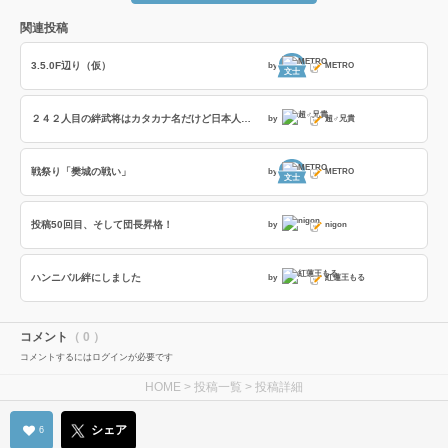
関連投稿
3.5.0F辺り（仮）
by
METRO
文士
２４２人目の絆武将はカタカナ名だけど日本人武将の話とかネオブラボーへの訪問者とか恋姫武将の特殊台詞の話
by
超♂兄貴
戦祭り「樊城の戦い」
by
METRO
文士
投稿50回目、そして団長昇格！
by
nigon
ハンニバル絆にしました
by
紅蓮王もる
コメント
（ 0 ）
コメントするにはログインが必要です
HOME
>
投稿一覧
> 投稿詳細
シェア
6