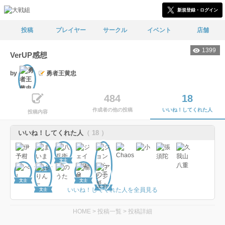
新規登録・ログイン
投稿
プレイヤー
サークル
イベント
店舗
1399
VerUP感想
by
勇者王黄忠
文士
484
18
作成者の他の投稿
いいね！してくれた人
投稿内容
いいね！してくれた人
（ 18 ）
文士
文士
文士
文士
文士
いいね！してくれた人を全員見る
文士
HOME
>
投稿一覧
>
投稿詳細