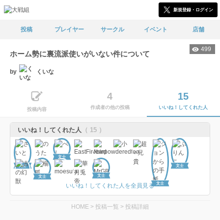
新規登録・ログイン
投稿
プレイヤー
サークル
イベント
店舗
499
ホーム勢に裏流派使いがいない件について
by
くいな
4
15
作成者の他の投稿
いいね！してくれた人
投稿内容
いいね！してくれた人
（ 15 ）
文士
文士
文士
文士
文士
文士
いいね！してくれた人を全員見る
HOME
>
投稿一覧
>
投稿詳細